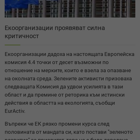
Екоорганизации проявяват силна
критичност
Екоорганизации дадоха на настоящата Европейска
комисия 4.4 точки от десет възможни по
отношение на мерките, които е взела за опазване
на околната среда. Зелените активисти призоваха
следващата Комисия да удвои усилията в тази
област и да премине от реторика към истински
действия в областта на екологията, съобщи
EurActiv.
Въпреки че ЕК рязко промени курса след
половината от мандата си, като постави "зеленото