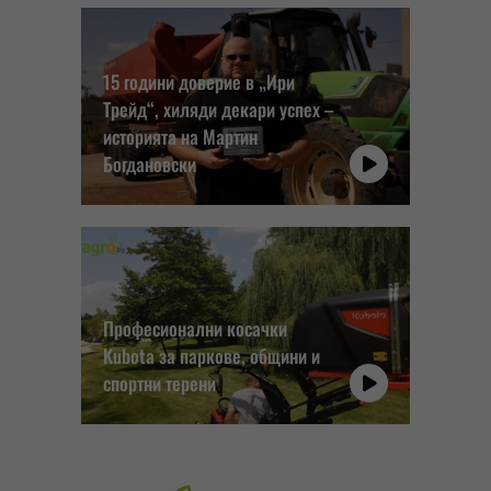
15 години доверие в „Ири
Трейд“, хиляди декари успех –
историята на Мартин
Богдановски
Професионални косачки
Kubota за паркове, общини и
спортни терени