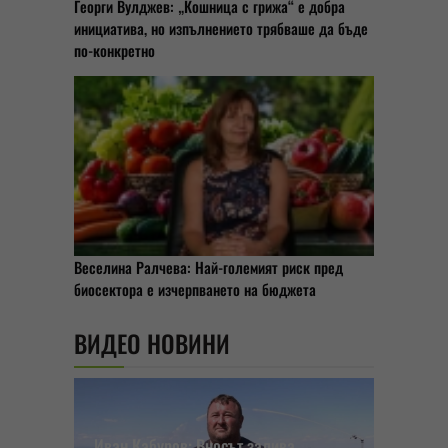
Георги Вулджев: „Кошница с грижа“ е добра
инициатива, но изпълнението трябваше да бъде
по-конкретно
Веселина Ралчева: Най-големият риск пред
биосектора е изчерпването на бюджета
ВИДЕО НОВИНИ
Иван Кабуров: Вносът залива