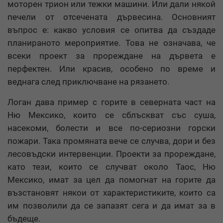
моторен трион или тежки машини. Или дали някой
печели от отсечената дървесина. Основният
въпрос е: какво условия се опитва да създаде
планираното мероприятие. Това не означава, че
всеки проект за прореждане на дървета е
перфектен. Или красив, особено по време и
веднага след приключване на рязането.
Логан дава пример с горите в северната част на
Ню Мексико, които се сблъскват със суша,
насекоми, болести и все по-сериозни горски
пожари. Така промяната вече се случва, дори и без
лесовъдски интервенции. Проекти за прореждане,
като тези, които се случват около Таос, Ню
Мексико, имат за цел да помогнат на горите да
възстановят някои от характеристиките, които са
им позволили да се запазят сега и да имат за в
бъдеще.