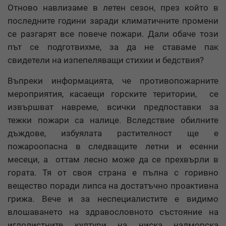
Отново навлизаме в летен сезон, през който в
последните години заради климатичните промени
се разгарят все повече пожари. Дали обаче този
път се подготвихме, за да не ставаме пак
свидетели на изпепеляващи стихии и бедствия?
Въпреки информацията, че противопожарните
мероприятия, касаещи горските територии, се
извършват навреме, всички предпоставки за
тежки пожари са налице. Вследствие обилните
дъждове, избуялата растителност ще е
пожароопасна в следващите летни и есенни
месеци, а оттам лесно може да се прехвърли в
гората. Тя от своя страна е пълна с горивно
вещество поради липса на достатъчно проактивна
грижа. Вече и за неспециалистите е видимо
влошаването на здравословното състояние на
иглолистните култури на ниска надморска