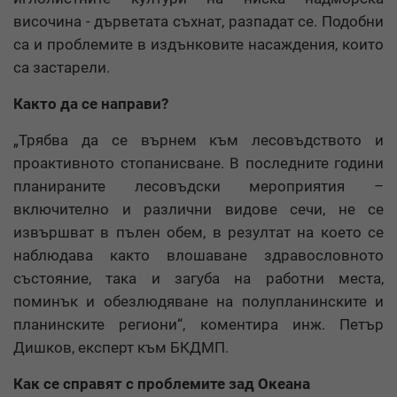
височина - дърветата съхнат, разпадат се. Подобни
са и проблемите в издънковите насаждения, които
са застарели.
Както да се направи?
„Трябва да се върнем към лесовъдството и
проактивното стопанисване. В последните години
планираните лесовъдски мероприятия –
включително и различни видове сечи, не се
извършват в пълен обем, в резултат на което се
наблюдава както влошаване здравословното
състояние, така и загуба на работни места,
поминък и обезлюдяване на полупланинските и
планинските региони“, коментира инж. Петър
Дишков, експерт към БКДМП.
Как се справят с проблемите зад Океана