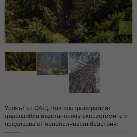
Урокът от САЩ: Как контролираният
дърводобив възстановява екосистемите и
предпазва от изпепеляващи бедствия