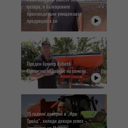
пазара, а българските
производители унищожават
продукцията си
Преден бункер Kubota:
Прецизно подаване на семена
и тор
15 години доверие в „Ири
Трейд“, хиляди декари успех –
историята на Мартин