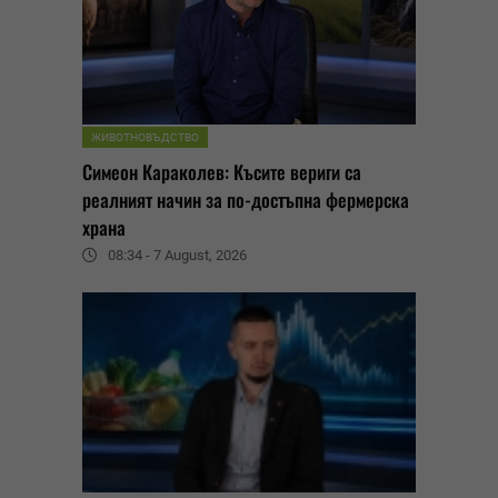
ЖИВОТНОВЪДСТВО
Симеон Караколев: Късите вериги са
реалният начин за по-достъпна фермерска
храна
08:34 - 7 August, 2026