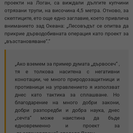
проекти на Логан, са виждали дългите купчини
отрязани трупи, на височина 4,5 метра. Отново, за
скептиците, ето още едно заглавие, което привлича
вниманието зад Океана: „Лесовъдът се опитва да
прикрие дърводобивната операция като проект за
„възстановяване“.“
„Ако вземем за пример думата „дървосеч“ ,
тя е толкова наситена с негативни
конотации, че много природозащитници и
противници на управлението я използват
днес като тактика за сплашване. Но
благодарение на много добри закони,
добри разпоредби и добра наука, днес
„сечта“ може наистина да бъде
едновременно и проект за