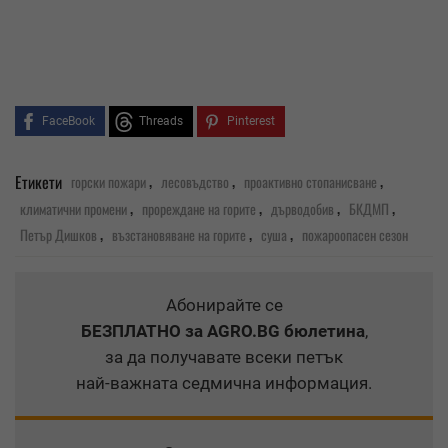
FaceBook
Threads
Pinterest
,
,
,
Етикети
горски пожари
лесовъдство
проактивно стопанисване
,
,
,
,
климатични промени
прореждане на горите
дърводобив
БКДМП
,
,
,
Петър Дишков
възстановяване на горите
суша
пожароопасен сезон
Абонирайте се
БЕЗПЛАТНО
за AGRO.BG бюлетина
,
за да получавате всеки петък
най-важната седмична информация.