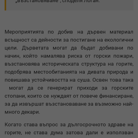
„възстановяване“, споделя Логан.
Мероприятията по добив на дървен материал
всъщност са дейности за постигане на екологични
цели. Дърветата могат да бъдат добивани по
начин, който намалява риска от горски пожари,
възстановява историческата структура на горите,
подобрява местообитанията на дивата природа и
повишава устойчивостта на суша. Освен това така
могат да се генерират приходи за горските
стопани, които се нуждаят от повече финансиране,
за да извършат възстановаване за възможно най-
много декари.
Когато става въпрос за дългосрочното здраве на
горите, не става дума затова дали е използван