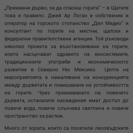
„Премахни дърво, за да спасиш гората“ – в Щатите
това е правило. Джей Ар Логан е собственик и
оператор на горското стопанство „Дел Медио“ и
консултант по горите на местни, щатски и
федерални правителствени агенции. Той ръководи
няколко проекта за възстановяване на горите,
които насърчават здравето на екосистемите,
традиционните употреби и икономическото
развитие в Северно Ню Мексико. Целта на
мероприятията е намаляване на конкуренцията
между дърветата и повишаване на устойчивостта
на горите. Чрез премахването на повечето
дървета, останалите насаждения имат достъп до
повече вода, повече слънчева светлина и повече
пространство за растеж.
Много от хората, които са посетили лесовъдските