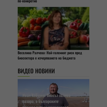
по-конкретно
Веселина Ралчева: Най-големият риск пред
биосектора е изчерпването на бюджета
ВИДЕО НОВИНИ
Иван Кабуров: Вносът залива
пазара, а българските