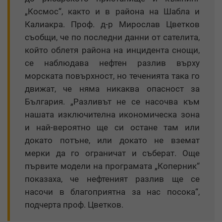
„Космос“, както и в района на Шабла и
Калиакра. Проф. д-р Мирослав Цветков
съобщи, че по последни данни от сателита,
който облетя района на инцидента снощи,
се наблюдава нефтен разлив върху
морската повърхност, но теченията така го
движат, че няма никаква опасност за
България. „Разливът не се насочва към
нашата изключителна икономическа зона
и най-вероятно ще си остане там или
докато потъне, или докато не вземат
мерки да го ограничат и съберат. Още
първите модели на програмата „Коперник“
показаха, че нефтеният разлив ще се
насочи в благоприятна за нас посока“,
подчерта проф. Цветков.