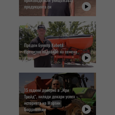
производители унищожават
продукцията си
Преден бункер Kubota:
Прецизно подаване на семена
и тор
15 години доверие в „Ири
Трейд“, хиляди декари успех –
историята на Мартин
Богдановски