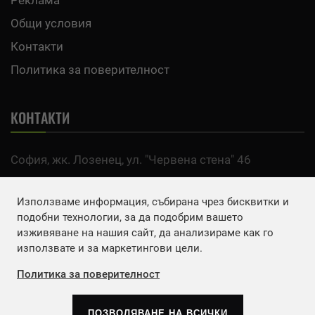
Реклама
Общи условия
Контакти
Политика за поверителност
КОНТАКТИ
София, жк. Лозенец, ул. "Червена стена" 46
тел:
0700 200 63
Използваме информация, събирана чрез бисквитки и
Email:
office@agro.bg
подобни технологии, за да подобрим вашето
изживяване на нашия сайт, да анализираме как го
използвате и за маркетингови цели.
FACEBOOK
Политика за поверителност
ПОЗВОЛЯВАНЕ НА ВСИЧКИ