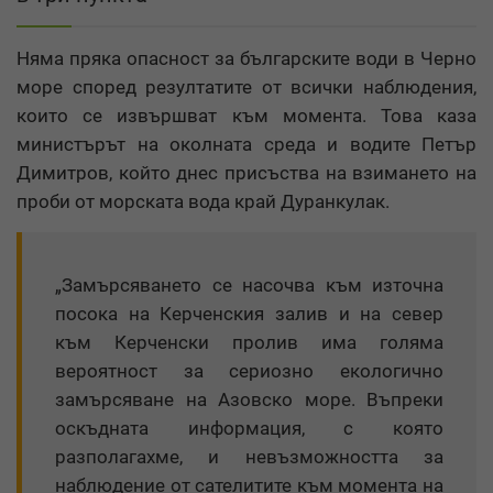
Няма пряка опасност за българските води в Черно
море според резултатите от всички наблюдения,
които се извършват към момента. Това каза
министърът на околната среда и водите Петър
Димитров, който днес присъства на взимането на
проби от морската вода край Дуранкулак.
„Замърсяването се насочва към източна
посока на Керченския залив и на север
към Керченски пролив има голяма
вероятност за сериозно екологично
замърсяване на Азовско море. Въпреки
оскъдната информация, с която
разполагахме, и невъзможността за
наблюдение от сателитите към момента на