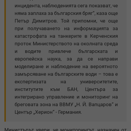
инцидента, наблюденията сега показват, че
няма заплаха за българския бряг“, каза още
Петър Димитров. Той припомни, че още
при получаването на информацията за
катастрофата на танкерите в Керченския
проток Министерството на околната среда
и водите привлече българската и
европейска наука, за да се направи
моделиране и наблюдение на вероятното
замърсяване на българските води – това е
експертизата на университетите,
институтите към БАН, Центъра за
интегрирано управление и мониторинг на
бреговата зона на ВВМУ „Н. Й. Вапцаров“ и
Център „Херион“ - Германия.
Министърът увери, че мониторингът, назначен от