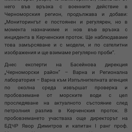
него във връзка с военните действие в
Черноморския регион, продължава и добави:
„Мониторингът е постоянен и регулярен, но в
момента назначихме и нов във връзка с
инцидента в Керченския проток. Ще наблюдаваме
това замърсяване и с модели, и по сателитни
изображения и ще взимаме регулярно проби“.
Днес експерти на Басейнова дирекция
„Черноморски район“ – Варна и Регионална
лаборатория – Варна към Изпълнителната агенция
по околна среда извършат проверка и
пробовземане от морските води с цел
проследяване на актуалното състояние след
петролния разлив в Керченския проток. В
пробовземането участваха още директорът на
БДЧР Явор Димитров и капитан I ранг проф.