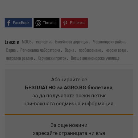
FaceBook
Threads
Pinterest
,
,
,
,
Етикети
МОСВ
експерти
Басейнова дирекция
Черноморски район
,
,
,
,
,
Варна
Регионална лаборатория
Варна
пробовземане
морски води
,
,
петролен разлив
Керченски проток
Висше военноморско училище
Абонирайте се
БЕЗПЛАТНО
за AGRO.BG бюлетина
,
за да получавате всеки петък
най-важната седмична информация.
За още новини
харесайте страницата ни във