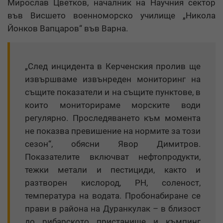
Мирослав Цветков, началник на Научния сектор
във Висшето военноморско училище „Никола
Йонков Вапцаров“ във Варна.
„След инцидента в Керченския пролив ще
извършваме извънреден мониторинг на
същите показатели и на същите пунктове, в
които мониторираме морските води
регулярно. Проследяването към момента
не показва превишение на нормите за този
сезон“, обясни Явор Димитров.
Показателите включват нефтопродукти,
тежки метали и пестициди, както и
разтворен кислород, PH, соленост,
температура на водата. Пробонабиране се
прави в района на Дуранкулак – в близост
до рибарското пристанище и къмпинг