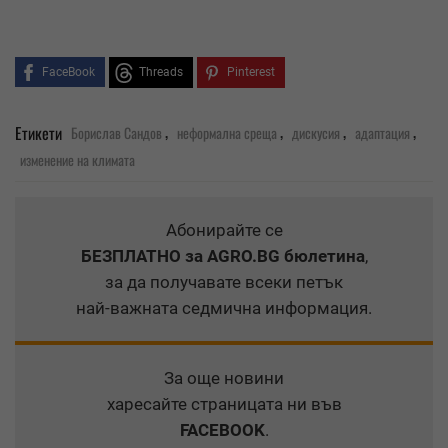
FaceBook
Threads
Pinterest
,
,
,
,
Етикети
Борислав Сандов
неформална среща
дискусия
адаптация
изменение на климата
Абонирайте се
БЕЗПЛАТНО
за AGRO.BG бюлетина
,
за да получавате всеки петък
най-важната седмична информация.
За още новини
харесайте страницата ни във
FACEBOOK
.