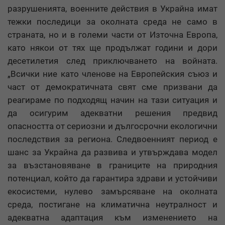
разрушенията, военните действия в Украйна имат
тежки последици за околната среда не само в
страната, но и в големи части от Източна Европа,
като някои от тях ще продължат години и дори
десетилетия след приключването на войната.
„Всички ние като членове на Европейския съюз и
част от демократичната свят сме призвани да
реагираме по подходящ начин на тази ситуация и
да осигурим адекватни решения предвид
опасността от сериозни и дългосрочни екологични
последствия за региона. Следвоенният период е
шанс за Украйна да развива и утвърждава модел
за възстановяване в границите на природния
потенциал, който да гарантира здрави и устойчиви
екосистеми, нулево замърсяване на околната
среда, постигане на климатична неутралност и
адекватна адаптация към изменението на