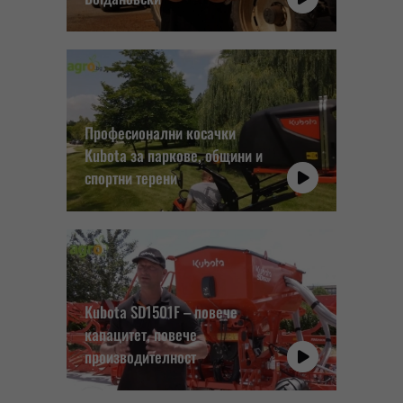
Професионални косачки
Kubota за паркове, общини и
спортни терени
Kubota SD1501F – повече
капацитет, повече
производителност