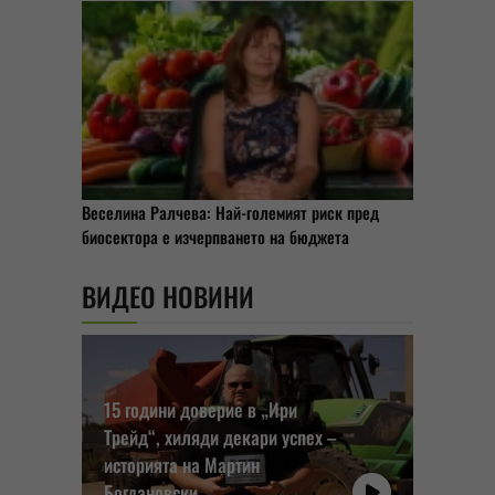
Веселина Ралчева: Най-големият риск пред
биосектора е изчерпването на бюджета
ВИДЕО НОВИНИ
15 години доверие в „Ири
Трейд“, хиляди декари успех –
историята на Мартин
Богдановски