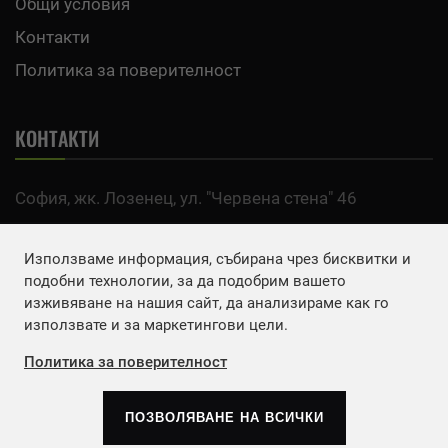
Общи условия
Контакти
Политика за поверителност
КОНТАКТИ
София, жк. Лозенец, ул. "Червена стена" 46
тел:
0700 200 63
Използваме информация, събирана чрез бисквитки и
Email:
office@agro.bg
подобни технологии, за да подобрим вашето
изживяване на нашия сайт, да анализираме как го
използвате и за маркетингови цели.
FACEBOOK
Политика за поверителност
ПОЗВОЛЯВАНЕ НА ВСИЧКИ