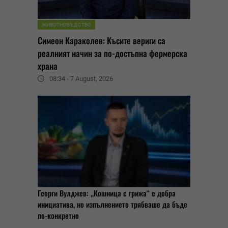
ЖИВОТНОВЪДСТВО
Симеон Караколев: Късите вериги са
реалният начин за по-достъпна фермерска
храна
08:34 - 7 August, 2026
Георги Вулджев: „Кошница с грижа“ е добра
инициатива, но изпълнението трябваше да бъде
по-конкретно