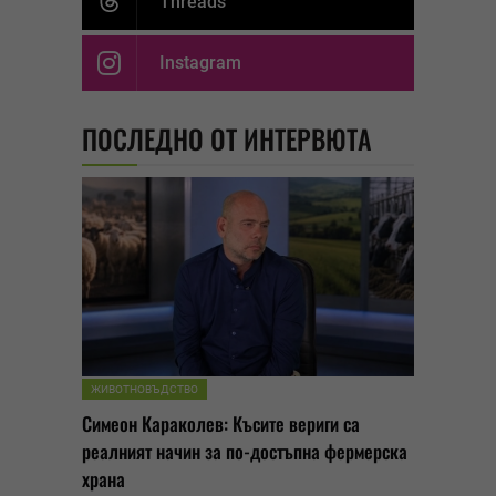
Threads
Instagram
ПОСЛЕДНО ОТ ИНТЕРВЮТА
ЖИВОТНОВЪДСТВО
Симеон Караколев: Късите вериги са
реалният начин за по-достъпна фермерска
храна