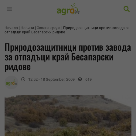
Търс
Начало
Новини
Околна среда
Природозащитници против завода за
отпадъци край Бесапарски ридове
Природозащитници против завода
за отпадъци край Бесапарски
ридове
12:52 - 18 September, 2009
619