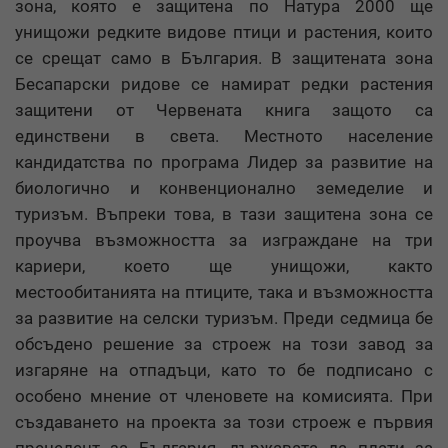
зона, която е защитена по Натура 2000 ще
унищожи редките видове птици и растения, които
се срещат само в България. В защитената зона
Бесапарски ридове се намират редки растения
защитени от Червената книга защото са
единствени в света. Местното население
кандидатства по програма Лидер за развитие на
биологично и конвенционално земеделие и
туризъм. Въпреки това, в тази защитена зона се
проучва възможността за изграждане на три
кариери, което ще унищожи, както
местообитанията на птиците, така и възможността
за развитие на селски туризъм. Преди седмица бе
обсъдено решение за строеж на този завод за
изгаряне на отпадъци, като то бе подписано с
особено мнение от членовете на комисията. При
създаването на проекта за този строеж е първия