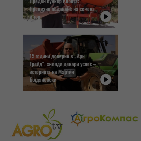
Преден бункер Kubota:
Прецизно подаване на семена
и тор
15 години доверие в „Ири
Трейд“, хиляди декари успех –
историята на Мартин
Богдановски