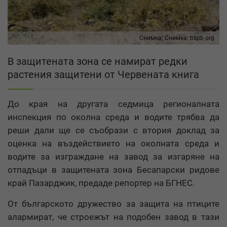
Снимка:
Снимка: bspb.org
В защитената зона се намират редки
растения защитени от Червената книга
До края на другата седмица регионалната
инспекция по околна среда и водите трябва да
реши дали ще се съобрази с втория доклад за
оценка на въздействието на околната среда и
водите за изграждане на завод за изгаряне на
отпадъци в защитената зона Бесапарски ридове
край Пазарджик, предаде репортер на БГНЕС.
От българското дружество за защита на птиците
алармират, че строежът на подобен завод в тази