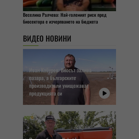
Веселина Ралчева: Най-големият риск пред
биосектора е изчерпването на бюджета
ВИДЕО НОВИНИ
Иван Кабуров: Вносът залива
пазара, а българските
производители унищожават
продукцията си