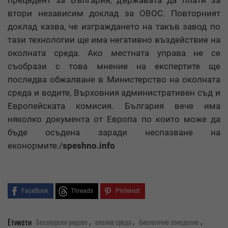
прецедент за България, държавата да плати за
втори независим доклад за ОВОС. Повторният
доклад казва, че изграждането на такъв завод по
тази технологии ще има негативно въздействие на
околната среда. Ако местната управа не се
съобрази с това мнение на експертите ще
последва обжалване в Министерство на околната
среда и водите, Върховния административен съд и
Европейската комисия. България вече има
няколко документа от Европа по които може да
бъде осъдена заради неспазване на
еконормите./
speshno.info
FaceBook
Threads
Pinterest
,
,
,
Етикети
Бесапарски ридове
околна среда
биологично земеделие