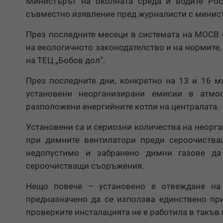
Министърът на околната среда и водите Ро
съвместно изявление пред журналисти с минист
През последните месеци в системата на МОСВ 
на екологичното законодателство и на нормите
на ТЕЦ „Бобов дол“.
През последните дни, конкретно на 13 и 16 ма
установени неорганизирани емисии в атмос
разположени енергийните котли на централата.
Установени са и сериозни количества на неорга
при димните вентилатори преди сероочистващ
недопустимо и забранено димни газове да
сероочистващи съоръжения.
Нещо повече – установено е отвеждане на 
предназначено да се използва единствено при
проверките инсталацията не е работила в такъв