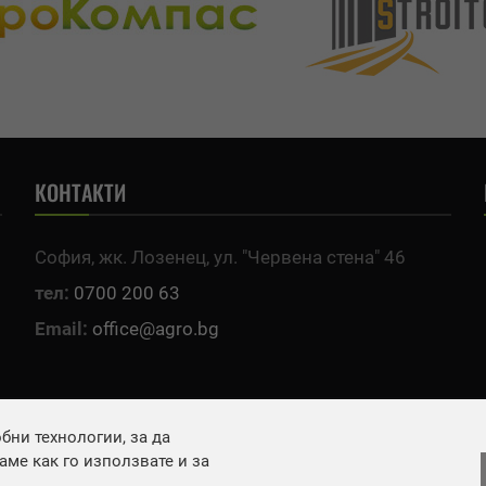
КОНТАКТИ
София, жк. Лозенец, ул. "Червена стена" 46
тел:
0700 200 63
Email:
office@agro.bg
ни технологии, за да
ме как го използвате и за