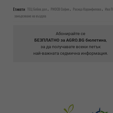
,
,
,
Етикети
ТЕЦ Бобов дол
РИОСВ София
Росица Карамфилова
Ива П
замърсяване на въздуха
Абонирайте се
БЕЗПЛАТНО
за AGRO.BG бюлетина
,
за да получавате всеки петък
най-важната седмична информация.