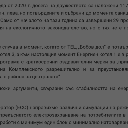
а от 2020 г. досега на дружеството са наложени 117
н. лева, но потвърдените и събрани до момента санкц
. Само от началото на тази година са извършени 29 пр
я на екологичното законодателство, но с тях не е п
 случва в момент, когато от ТЕЦ „Бобов дол“ е потвър
тел 3, а към настоящия момент Енергиен котел 1 е в 
рограма с краткосрочни оздравителни мерки за „пр
 на Комплексното разрешително и за преустановя
 в района на централата“.
ожи аргументи, свързани със стабилността на ене
ператор (ЕСО) направихме различни симулации на реж
непрекъснатото електрозахранване на потребителите в
а работи с минимум един блок с минимално натоварван