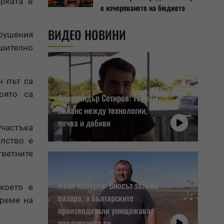
рката в
е изчерпването на бюджета
ВИДЕО НОВИНИ
арушения
ешително
н път са
оято са
Александър Сотиров: Търсим
баланс между технологии,
почва и добиви
участъка
елство е
ветните
Иван Кабуров: Вносът залива
което е
пазара, а българските
време на
производители унищожават
продукцията си