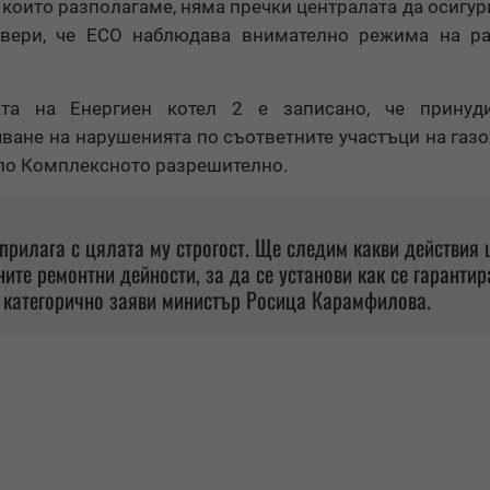
 които разполагаме, няма пречки централата да осигур
 увери, че ЕСО наблюдава внимателно режима на ра
та на Енергиен котел 2 е записано, че принуди
ване на нарушенията по съответните участъци на газо
 по Комплексното разрешително.
 прилага с цялата му строгост. Ще следим какви действия 
ите ремонтни дейности, за да се установи как се гарантир
, категорично заяви министър Росица Карамфилова.