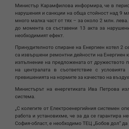
Министър Карамфилова информира, че в период
нарушения и санкции на обща стойност над 9 мл
много малка част от тях – за около 2 млн. лева
до момента са съставени 13 акта за нарушени
необходимият ефект.
Принудителното спиране на Енергиен котел 2 се
са извършени ремонтни дейности на Енергиен ко
изпълнение на предложената от дружеството п
на централата в съответствие с условията
превишенията на нормите за качество на въздуха
Министърът на енергетиката Ива Петрова изл
система.
„С колегите от Електроенергийния системен о
работа и установихме, че за да се гарантира 
София-област, е необходимо ТЕЦ „Бобов дол“ д