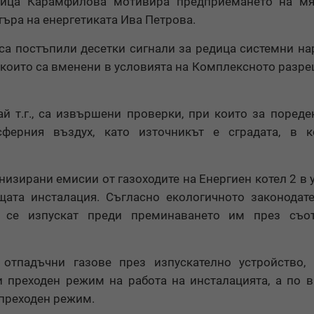
сица Карамфилова мотивира предприемането на мя
ъра на енергетиката Ива Петрова.
са постъпили десетки сигнали за редица системни н
, които са вменени в условията на Комплексното разр
й т.г., са извършени проверки, при които за пореде
ферния въздух, като източникът е сградата, в к
низирани емисии от газоходите на Енергиен котел 2 в 
ата инсталация. Съгласно екологичното законодат
 се изпускат преди преминаването им през съот
отпадъчни газове през изпускателно устройство, 
 преходен режим на работа на инсталацията, а по 
 преходен режим.