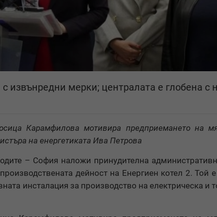
с извънредни мерки; централата е глобена с н
Росица Карамфилова мотивира предприемането на мя
истъра на енергетиката Ива Петрова
водите – София наложи принудителна административ
 производствената дейност на Енергиен котел 2. Той е
ивната инсталация за производство на електрическа и 