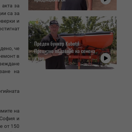
 акта за
ии са за
оверки и
остигнат
Преден бункер Kubota:
дено, че
Прецизно подаване на семена
ремонт в
и тор
ивеждане
ване на
ргийната
имите на
 София и
е от 150