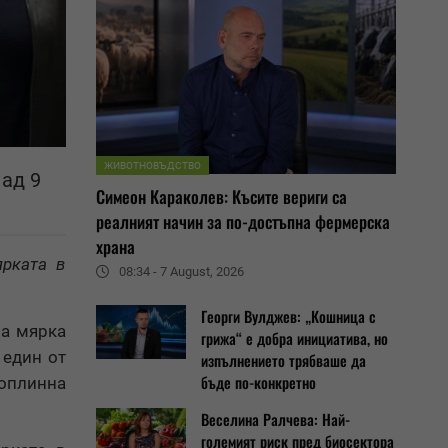
ЖИВОТНОВЪДСТВО
ад 9
Симеон Караколев: Късите вериги са
реалният начин за по-достъпна фермерска
храна
рката в
08:34 - 7 August, 2026
Георги Вулджев: „Кошница с
на мярка
грижа“ е добра инициатива, но
 един от
изпълнението трябваше да
бъде по-конкретно
топлинна
Веселина Ралчева: Най-
големият риск пред биосектора