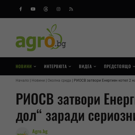
Facebook
Youtube
Threads
Instagram
RSS
НОВИНИ
ИНТЕРВЮТА
ВИДЕА
ПРЕДСТОЯЩО
Начало
Новини
Околна среда
РИОСВ затвори Енергиен котел 2 н
РИОСВ затвори Енерг
дол“ заради сериозн
Agro.bg