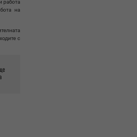
и работа
бота на
телната
ходите с
ще
а