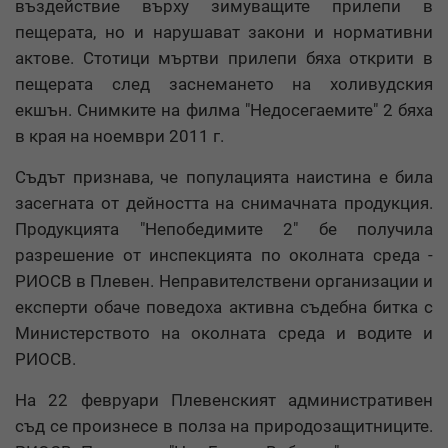
въздействие върху зимуващите прилепи в
пещерата, но и нарушават закони и нормативни
актове. Стотици мъртви прилепи бяха открити в
пещерата след заснемането на холивудския
екшън. Снимките на филма "Недосегаемите" 2 бяха
в края на ноември 2011 г.
Съдът признава, че популацията наистина е била
засегната от дейността на снимачната продукция.
Продукцията "Непобедимите 2" бе получила
разрешение от инспекцията по околната среда -
РИОСВ в Плевен. Неправителствени организации и
експерти обаче поведоха активна съдебна битка с
Министерството на околната среда и водите и
РИОСВ.
На 22 февруари Плевенският административен
съд се произнесе в полза на природозащитниците.