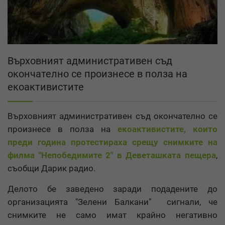
Върховният административен съд
окончателно се произнесе в полза на
екоактивистите
Върховният административен съд окончателно се
произнесе в полза на
екоактивистите, които
преди година протестираха срещу снимките на
филма "Непобедимите 2" в Деветашката пещера
,
съобщи Дарик радио.
Делото бе заведено заради подадените до
организацията "Зелени Балкани" сигнали, че
снимките не само имат крайно негативно