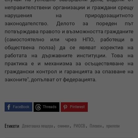
неправителствени организации и граждани срещу
нарушения на природозащитното
законодателство. Делото за пореден път
потвърждава правото и възможността гражданите
(самостоятелно или чрез НПО, работещи в
обществена полза) да се явяват коректив на
работата на държавните институции. Това на
практика е и механизма за осъществяване на
граждански контрол и гаранцията за спазване на
законите", допълват от федерацията.
FaceBook
Threads
Pinterest
,
,
,
,
Етикети
Деветашка пещера
снимки
РИОСВ
Плевен
прилепи