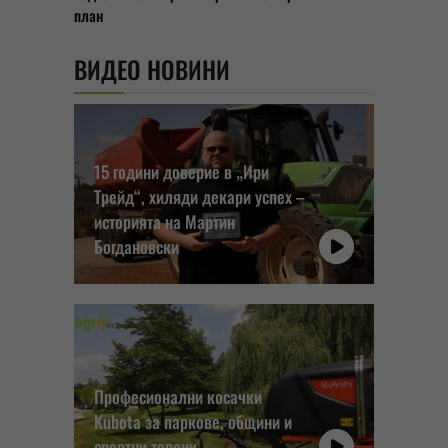
план
ВИДЕО НОВИНИ
15 години доверие в „Ири
Трейд“, хиляди декари успех –
историята на Мартин
Богдановски
Професионални косачки
Kubota за паркове, общини и
спортни терени