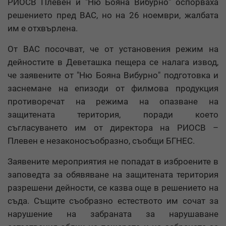
РИОСВ Плевен и "Ню Бояна Вибурно" оспорваха
решението пред ВАС, но на 26 ноември, жалбата
им е отхвърлена.
От ВАС посочват, че от установения режим на
дейностите в Деветашка пещера се налага извод,
че заявените от "Ню Бояна Вибурно" подготовка и
заснемане на епизоди от филмова продукция
противоречат на режима на опазване на
защитената територия, поради което
съгласуването им от директора на РИОСВ –
Плевен е незаконосъобразно, съобщи БГНЕС.
Заявените мероприятия не попадат в изброените в
заповедта за обявяване на защитената територия
разрешени дейности, се казва още в решението на
съда. Същите съобразно естеството им сочат за
нарушение на забраната за нарушаване