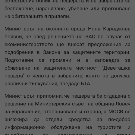
естествения облик на пещерата и на забраната за
безпокоене, нараняване, убиване или прогонване
на обитаващите я прилепи.
Министърът на околната среда Нона Караджова
поясни, че след решението на ВАС по случая от
екоминистерството ще внесат предложение за
подобрения в Закона за защитените територии.
Подготвени са промени и в заповедта за
обявяване на защитената местност "Деветашка
пещера" с яснота в забраните, която не допуска
различни тълкувания, предаде БТА.
Министърът припомни, че пещерата бе отдадена с
решение на Министерския съвет на община Ловеч
за управление, стопанисване и охрана, а МОСВ се
ангажира да отдели средства за по-добро
информационно обслужване на туристите и