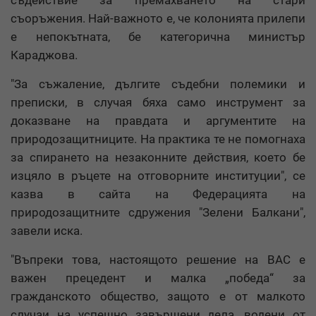
съдействие за премахването на стари
съоръжения. Най-важното е, че колонията прилепи
е непокътната, бе категорична министър
Караджова.
"За съжаление, дългите съдебни полемики и
преписки, в случая бяха само инструмент за
доказване на правдата и аргументите на
природозащитниците. На практика те не помогнаха
за спирането на незаконните действия, което бе
изцяло в ръцете на отговорните институции", се
казва в сайта на Федерацията на
природозащитните сдружения "Зелени Балкани",
завели иска.
"Въпреки това, настоящото решение на ВАС е
важен прецедент и малка „победа“ за
гражданското общество, защото е от малкото
случаи на успешно завършени дела, водени от