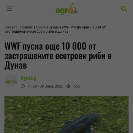
Търс
Начало
Новини
Околна среда
WWF пусна още 10 000 от
застрашените есетрови риби в Дунав
WWF пусна още 10 000 от
застрашените есетрови риби в
Дунав
Agro.bg
11:58 - 30 June, 2026
555