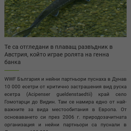
Те са отгледани в плаващ развъдник в
Австрия, който играе ролята на генна
банка
WWF България и нейни партньори пуснаха в Дунав
10 000 есетри от критично застрашения вид руска
есетра (Acipenser gueldenstaedtii) край село
Гомотарци до Видин. Там се намира едно от най-
важните за вида местообитания в Европа. От
основаването си през 2006 г. природозачитната
организация и нейни партньори са пуснали в