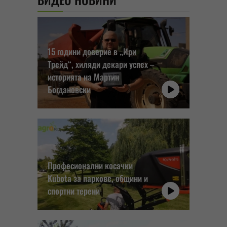
15 години доверие в „Ири
Трейд“, хиляди декари успех –
историята на Мартин
Богдановски
Професионални косачки
Kubota за паркове, общини и
спортни терени