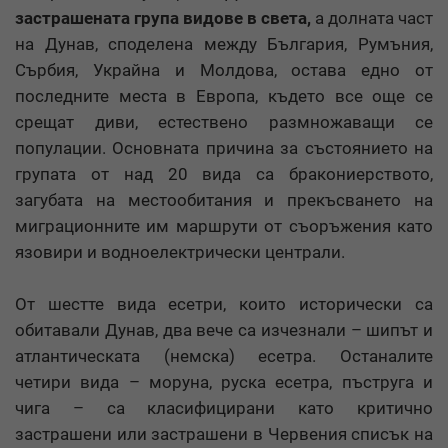
застрашената група видове в света,
а долната част
на Дунав, споделена между България, Румъния,
Сърбия, Украйна и Молдова, остава едно от
последните места в Европа, където все още се
срещат диви, естествено размножаващи се
популации. Основната причина за състоянието на
групата от над 20 вида са бракониерството,
загубата на местообитания и прекъсването на
миграционните им маршрути от съоръжения като
язовири и водноелектрически централи.
От шестте вида есетри, които исторически са
обитавали Дунав, два вече са изчезнали – шипът и
атлантическата (немска) есетра. Останалите
четири вида – моруна, руска есетра, пъструга и
чига – са класифицирани като критично
застрашени или застрашени в Червения списък на