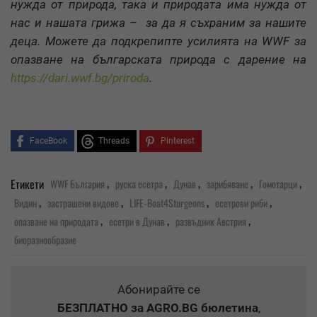
нужда от природа, така и природата има нужда от
нас и нашата грижа – за да я съхраним за нашите
деца. Можете да подкрепипте усилията на WWF за
опазване на българската природа с дарение на
https://dari.wwf.bg/priroda
.
FaceBook
Threads
Pinterest
,
,
,
,
,
Етикети
WWF България
руска есетра
Дунав
зарибяване
Гомотарци
,
,
,
,
Видин
застрашени видове
LIFE-Boat4Sturgeons
есетрови риби
,
,
,
опазване на природата
есетри в Дунав
развъдник Австрия
биоразнообразие
Абонирайте се
БЕЗПЛАТНО
за AGRO.BG бюлетина
,