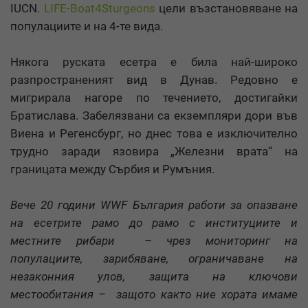
IUCN.
LIFE-Boat4Sturgeons
цели възстановяване на
популациите и на 4-те вида.
Някога руската есетра е била най-широко
разпространеният вид в Дунав. Редовно е
мигрирала нагоре по течението, достигайки
Братислава. Забелязвани са екземпляри дори във
Виена и Регенсбург, но днес това е изключително
трудно заради язовира „Железни врата“ на
границата между Сърбия и Румъния.
Вече 20 години WWF България работи за опазване
на есетрите рамо до рамо с институциите и
местните рибари – чрез мониторинг на
популациите, зарибяване, ограничаване на
незаконния улов, защита на ключови
местообитания – защото както ние хората имаме