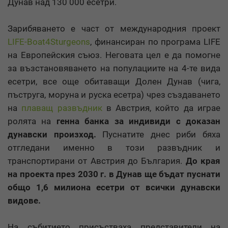
Дунав над 130 000 есетри.
Зарибяването е част от международния проект
LIFE-Boat4Sturgeons
, финансиран по програма LIFE
на Европейския съюз. Неговата цел е да помогне
за възстановяването на популациите на 4-те вида
есетри, все още обитаващи Долен Дунав (чига,
пъструга, моруна и руска есетра) чрез създаването
на
плаващ развъдник
в Австрия, който да играе
ролята на
генна банка за индивиди с доказан
дунавски произход.
Пуснатите днес риби бяха
отгледани именно в този развъдник и
транспортирани от Австрия до България.
До края
на проекта през 2030 г. в Дунав ще бъдат пуснати
общо 1,6 милиона есетри от всички дунавски
видове.
На събитието присъстваха представители на