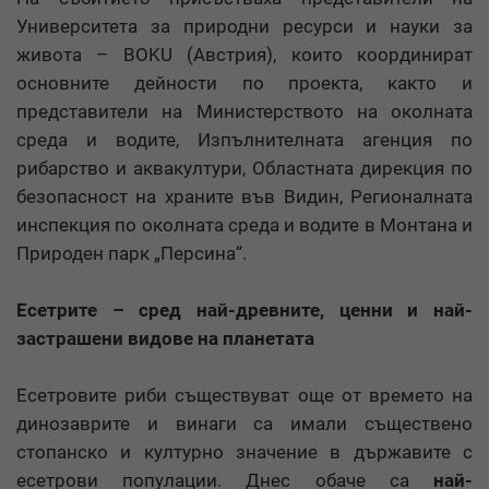
Университета за природни ресурси и науки за
живота – BOKU (Австрия), които координират
основните дейности по проекта, както и
представители на Министерството на околната
среда и водите, Изпълнителната агенция по
рибарство и аквакултури, Областната дирекция по
безопасност на храните във Видин, Регионалната
инспекция по околната среда и водите в Монтана и
Природен парк „Персина“.
Есетрите – сред най-древните, ценни и най-
застрашени видове на планетата
Есетровите риби съществуват още от времето на
динозаврите и винаги са имали съществено
стопанско и културно значение в държавите с
есетрови популации. Днес обаче са
най-