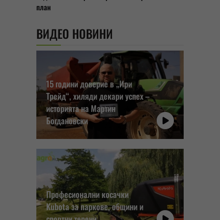
план
ВИДЕО НОВИНИ
15 години доверие в „Ири
Трейд“, хиляди декари успех –
историята на Мартин
Богдановски
Професионални косачки
Kubota за паркове, общини и
спортни терени