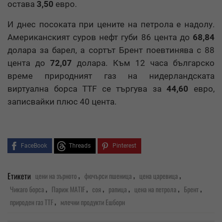
остава
3,50
евро.
И днес посоката при цените на петрола е надолу.
Американският суров нефт губи 86 цента до
68,84
долара за барел, а сортът Брент поевтинява с 88
цента до
72,07
долара. Към 12 часа българско
време природният газ на нидерландската
виртуална борса TTF се търгува за
44,60
евро,
записвайки плюс 40 цента.
FaceBook
Threads
Pinterest
,
,
,
Етикети
цени на зърното
фючърси пшеница
цена царевица
,
,
,
,
,
,
Чикаго борса
Париж MATIF
соя
рапица
цена на петрола
Брент
,
природен газ TTF
млечни продукти Ешборн