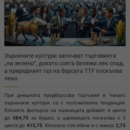
Зърнените култури започват търговията
„на зелено“, докато соята бележи лек спад,
а природният газ на борсата TTF поскъпва
леко
При днешната предборсова търговия в Чикаго
зърнените култури са с положителна тенденция.
Юлските фючърси на пшеницата добавят 4 цента
до
584,75
за бушел, а царевицата поскъпва с 3
цента до
415,75
. Юлската соя обаче е с минус
2,75