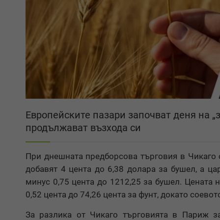
Европейските пазари започват деня на „
продължават възхода си
При днешната предборсова търговия в Чикаго 
добавят 4 цента до 6,38 долара за бушел, а ца
минус 0,75 цента до 1212,25 за бушел. Цената 
0,52 цента до 74,26 цента за фунт, докато соевот
За разлика от Чикаго търговията в Париж з