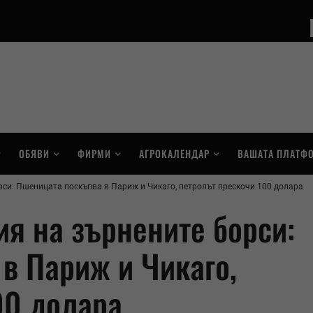
ОБЯВИ
ФИРМИ
АГРОКАЛЕНДАР
ВАШАТА ПЛАТФ
рси: Пшеницата поскъпва в Париж и Чикаго, петролът прескочи 100 долара
ия на зърнените борси:
в Париж и Чикаго,
00 долара