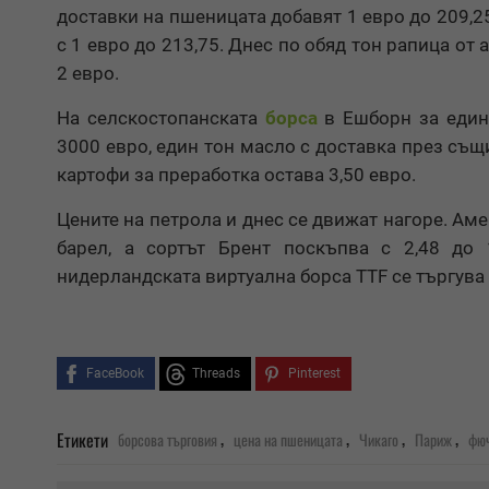
доставки на пшеницата добавят 1 евро до 209,2
с 1 евро до 213,75. Днес по обяд тон рапица от
2 евро.
На селскостопанската
борса
в Ешборн за един
3000 евро, един тон масло с доставка през същ
картофи за преработка остава 3,50 евро.
Цените на петрола и днес се движат нагоре. Аме
барел, а сортът Брент поскъпва с 2,48 до
нидерландската виртуална борса TTF се търгува 
FaceBook
Threads
Pinterest
,
,
,
,
Етикети
борсова търговия
цена на пшеницата
Чикаго
Париж
фю