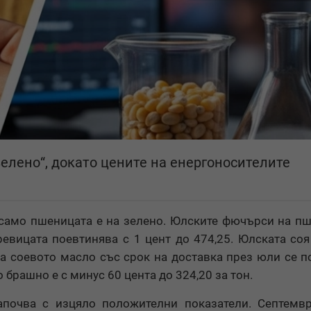
зелено“, докато цените на енергоносителите
само пшеницата е на зелено. Юлските фючърси на п
ревицата поевтинява с 1 цент до 474,25. Юлската соя
на соевото масло със срок на доставка през юли се п
о брашно е с минус 60 цента до 324,20 за тон.
апочва с изцяло положителни показатели. Септемвр