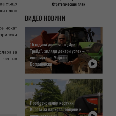
Стратегическия план
пва също
йки плюс
ВИДЕО НОВИНИ
се искат
априлски
15 години доверие в „Ири
Трейд“, хиляди декари успех –
олара за
историята на Мартин
 газ на
Богдановски
Професионални косачки
Kubota за паркове, общини и
спортни терени