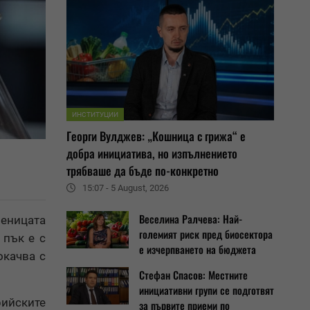
ИНСТИТУЦИИ
Георги Вулджев: „Кошница с грижа“ е
добра инициатива, но изпълнението
трябваше да бъде по-конкретно
15:07 - 5 August, 2026
Веселина Ралчева: Най-
шеницата
големият риск пред биосектора
 пък е с
е изчерпването на бюджета
окачва с
Стефан Спасов: Местните
инициативни групи се подготвят
ийските
за първите приеми по