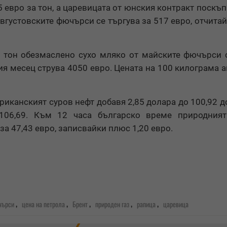
5 евро за тон, а царевицата от юнския контракт поскъ
 августовските фючърси се търгува за 517 евро, отчита
 тон обезмаслено сухо мляко от майските фючърси 
ия месец струва 4050 евро. Цената на 100 килограма 
риканският суров нефт добавя 2,85 долара до 100,92 д
 106,69. Към 12 часа българско време природният
за 47,43 евро, записвайки плюс 1,20 евро.
,
,
,
,
,
чърси
цена на петрола
Брент
природен газ
рапица
царевица