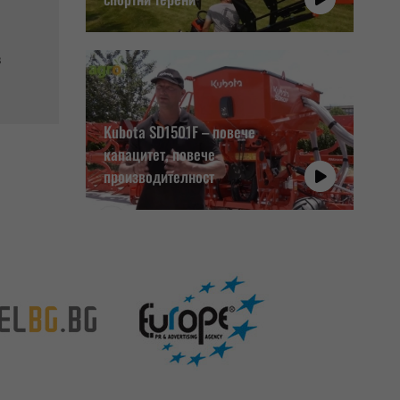
в
Kubota SD1501F – повече
капацитет, повече
производителност