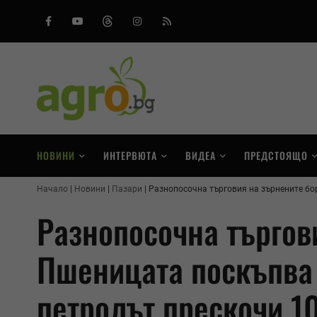
Facebook
Youtube
Threads
Instagram
RSS
НОВИНИ
ИНТЕРВЮТА
ВИДЕА
ПРЕДСТОЯЩО
Начало
Новини
Пазари
Разнопосочна търговия на зърнените бо
Разнопосочна търгов
Пшеницата поскъпва 
петролът прескочи 1