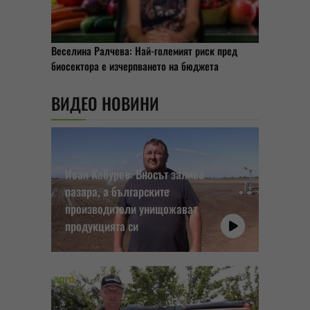
Веселина Ралчева: Най-големият риск пред
биосектора е изчерпването на бюджета
ВИДЕО НОВИНИ
Иван Кабуров: Вносът залива
пазара, а българските
производители унищожават
продукцията си