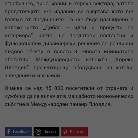
агробизнес, вино, храни и хорека сектора, затова
предстоящото 4-о издание се очертава като по-
голямо от предишните. То ще бъде разширено с
изложението „Дибла – идеи и продукти за
интериора“, което ще представи елегантни и
функционални дизайнерски решения за различни
видове обекти в палата 8. Новата инициатива
обогатява Международната изложба „Хорека
Пловдив“, презентираща оборудване за хотели,
заведения и магазини.
Очаква се над 45 000 посетители от страната и
чужбина да се включат в мащабното икономическо
събитие в Международен панаир Пловдив.
FaceBook
Threads
Pinterest