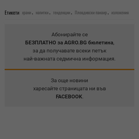
,
,
,
,
Етикети
храни
напитки
тенденции
Пловдивски панаир
изложения
Абонирайте се
БЕЗПЛАТНО
за AGRO.BG бюлетина
,
за да получавате всеки петък
най-важната седмична информация.
За още новини
харесайте страницата ни във
FACEBOOK
.