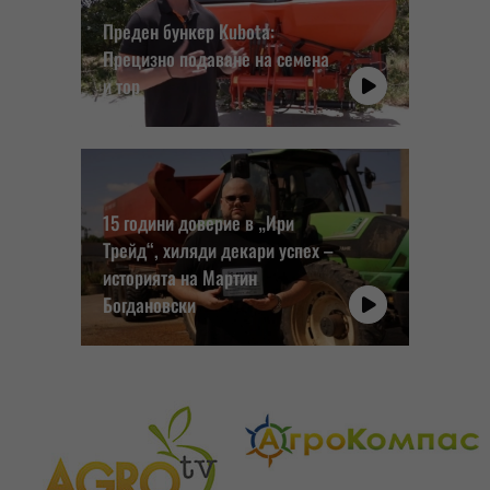
Преден бункер Kubota:
Прецизно подаване на семена
и тор
15 години доверие в „Ири
Трейд“, хиляди декари успех –
историята на Мартин
Богдановски