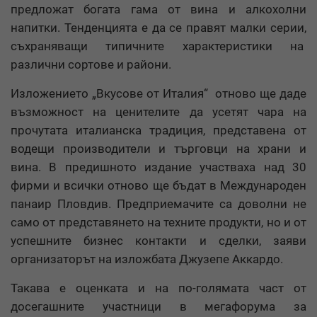
предложат богата гама от вина и алкохолни
напитки. Тенденцията е да се правят малки серии,
съхраняващи типичните характеристики на
различни сортове и райони.
Изложението „Вкусове от Италия“ отново ще даде
възможност на ценителите да усетят чара на
прочутата италианска традиция, представена от
водещи производители и търговци на храни и
вина. В предишното издание участваха над 30
фирми и всички отново ще бъдат в Международен
панаир Пловдив. Предприемачите са доволни не
само от представянето на техните продукти, но и от
успешните бизнес контакти и сделки, заяви
организаторът на изложбата Джузепе Аккардо.
Такава е оценката и на по-голямата част от
досегашните участници в мегафорума за