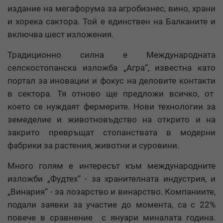
издание на мегафорума за агробизнес, вино, храни
и хорека сактора. Той е единствен на Балканите и
включва шест изложения.
Традиционно силна е Международната
селскостопанска изложба „Агра“, известна като
портал за иновации и фокус на деловите контакти
в сектора. Тя отново ще предложи всичко, от
което се нуждаят фермерите. Нови технологии за
земеделие и животновъдство на открито и на
закрито превръщат стопанствата в модерни
фабрики за растения, животни и суровини.
Много голям е интересът към международните
изложби „Фудтех“ - за хранителната индустрия, и
„Винария“ - за лозарство и винарство. Компаниите,
подали заявки за участие до момента, са с 22%
повече в сравнение с януари миналата година.