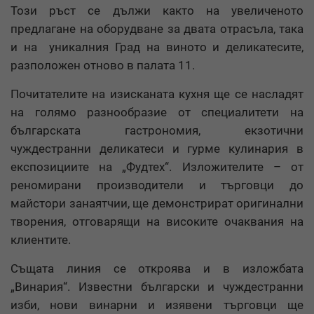
Този ръст се дължи както на увеличеното
предлагане на оборудване за двата отрасъла, така
и на уникалния Град на виното и деликатесите,
разположен отново в палата 11.
Почитателите на изисканата кухня ще се насладят
на голямо разнообразие от специалитети на
българската гастрономия, екзотични
чуждестранни деликатеси и гурме кулинария в
експозициите на „Фудтех“. Изложителите – от
реномирани производители и търговци до
майстори занаятчии, ще демонстрират оригинални
творения, отговарящи на високите очаквания на
клиентите.
Същата линия се откроява и в изложбата
„Винария“. Известни български и чуждестранни
изби, нови винарни и изявени търговци ще