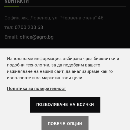
КОНТАКТИ
София, жк. Лозенец, ул. "Червена стена" 46
тел:
0700 200 63
Email:
office@agro.bg
FACEBOOK
Използваме информация, събирана чрез бисквитки и
подобни технологии, за да подобрим вашето
изживяване на нашия сайт, да анализираме как го
използвате и за маркетингови цели.
AGRO.BG-селскостопанският интернет
портал на България
Политика за поверителност
ПОЗВОЛЯВАНЕ НА ВСИЧКИ
Copyrights © 2026
Агенция Европа ЕООД
. | Всички
права запазени.
ПОВЕЧЕ ОПЦИИ