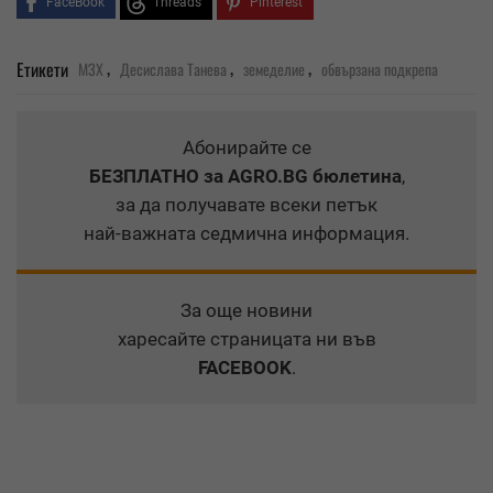
FaceBook
Threads
Pinterest
,
,
,
Етикети
МЗХ
Десислава Танева
земеделие
обвързана подкрепа
Абонирайте се
БЕЗПЛАТНО
за AGRO.BG бюлетина
,
за да получавате всеки петък
най-важната седмична информация.
За още новини
харесайте страницата ни във
FACEBOOK
.