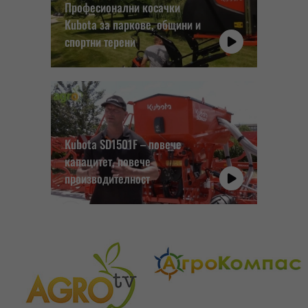
Професионални косачки
Kubota за паркове, общини и
спортни терени
Kubota SD1501F – повече
капацитет, повече
производителност