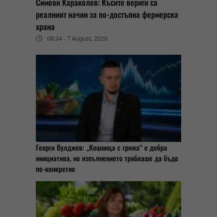
Симеон Караколев: Късите вериги са
реалният начин за по-достъпна фермерска
храна
08:34 - 7 August, 2026
Георги Вулджев: „Кошница с грижа“ е добра
инициатива, но изпълнението трябваше да бъде
по-конкретно