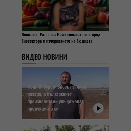
Веселина Ралчева: Най-големият риск пред
биосектора е изчерпването на бюджета
ВИДЕО НОВИНИ
Иван Кабуров: Вносът залива
пазара, а българските
производители унищожават
продукцията си