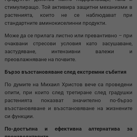
стимулиращо. Той активира защитни механизми в
растенията, които не се наблюдават при
стандартните аминокиселинни продукти.
Може да се прилага листно или превантивно – при
очаквани стресови условия като засушаване,
застудяване, интензивни валежи и
преовлажняване на почвите.
Бързо възстановяване след екстремни събития
По думите на Михаил Христов вече са проведени
опити, при които след третиране след градушки
растенията показват значително по-бързо
възстановяване и възстановяване на жизнените
си функции.
По-достъпна и ефективна алтернатива за
производителите