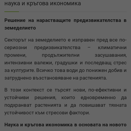
наука и кръгова икономика
Решение на нарастващите предизвикателства в
земеделието
Секторът на земеделието е изправен пред все по-
сериозни предизвикателства – климатични
промени, продължителни засушавания,
интензивни валежи, градушки и последващ стрес
за културите. Всичко това води до понижен добив и
затруднено възстановяване на растенията.
В този контекст се търсят нови, по-ефективни и
устойчиви решения, които едновременно да
подхранват растенията и да повишават тяхната
устойчивост към стресови фактори.
Наука и кръгова икономика в основата на новото