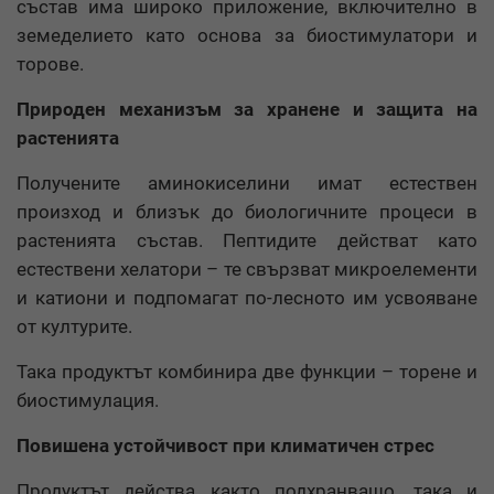
състав има широко приложение, включително в
земеделието като основа за биостимулатори и
торове.
Природен механизъм за хранене и защита на
растенията
Получените аминокиселини имат естествен
произход и близък до биологичните процеси в
растенията състав. Пептидите действат като
естествени хелатори – те свързват микроелементи
и катиони и подпомагат по-лесното им усвояване
от културите.
Така продуктът комбинира две функции – торене и
биостимулация.
Повишена устойчивост при климатичен стрес
Продуктът действа както подхранващо, така и