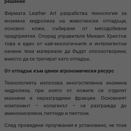
решение
Фирмата Leather Art разработва технология за
ензимна хидролиза на животински отпадъци,
основно кожи, събирани от месодобивни
предприятия. Според управителя Михаил Христов
това е един от най-екологичните и интелигентни
начини тези материали да бъдат оползотворени,
вместо да се третират като отпадък.
От отпадък към ценен агрономически ресурс
Технологията използва многостепенна ензимна
хидролиза, при която от кожите се отделят
мазнини и неразградими фракции. Основният
компонент – колагенът – се разгражда до
аминокиселини, пептиди и пептони.
След проведени проучвания е установено, че този