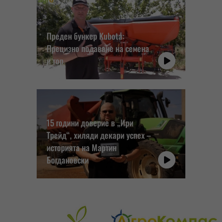
Преден бункер Kubota:
Прецизно подаване на семена
и тор
15 години доверие в „Ири
Трейд“, хиляди декари успех –
историята на Мартин
Богдановски