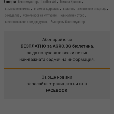
,
,
,
Етикети
биостимулатор
Leather Art
Михаил Христов
,
,
,
,
кръгова икономика
ензимна хидролиза
колаген
животински отпадъци
,
,
,
земеделие
устойчивост на културите
климатичен стрес
,
възстановяване след градушка
български биостимулатор
Абонирайте се
БЕЗПЛАТНО
за AGRO.BG бюлетина
,
за да получавате всеки петък
най-важната седмична информация.
За още новини
харесайте страницата ни във
FACEBOOK
.