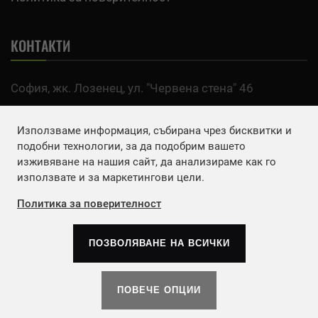
КОНТАКТИ
София, жк. Лозенец, ул. "Червена стена" 46
тел:
0700 200 63
Използваме информация, събирана чрез бисквитки и
Email:
office@agro.bg
подобни технологии, за да подобрим вашето
изживяване на нашия сайт, да анализираме как го
използвате и за маркетингови цели.
FACEBOOK
Политика за поверителност
ПОЗВОЛЯВАНЕ НА ВСИЧКИ
Copyrights © 2026
Агенция Европа ЕООД
. | Всички
права запазени.
ПОВЕЧЕ ОПЦИИ