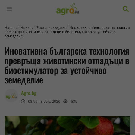
Търс
Начало
Новини
Растениевъдство
Иновативна българска технология
превръща животински отпадъци в биостимулатор за устойчиво
земеделие
Иновативна българска технология
превръща животински отпадъци в
биостимулатор за устойчиво
земеделие
Agro.bg
08:56 - 8 July, 2026
535