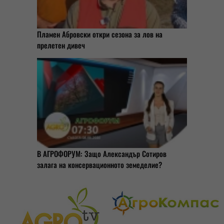
Пламен Абровски откри сезона за лов на
прелетен дивеч
В АГРОФОРУМ: Защо Александър Сотиров
залага на консервационното земеделие?