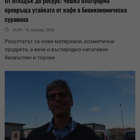
От отпадък до ресурс: чешка платформа
превръща утайката от кафе в биоикономическа
суровина
16:09 - 16 January, 2026
Резултатът са нови материали, козметични
продукти, а вече и въглеродно-негативен
биовъглен и торове