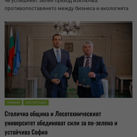
че успешният зелен преход изключва
противопоставянето между бизнеса и екологията
НОВИНИ
ИНСТИТУЦИИ
Столична община и Лесотехническият
университет обединяват сили за по-зелена и
устойчива София