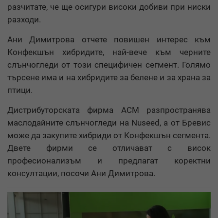
разчитате, че ще осигури високи добиви при ниски
разходи.
Ани Димитрова отчете повишен интерес към
Конфекшън хибридите, най-вече към черните
слънчогледи от този специфичен сегмент. Голямо
търсене има и на хибридите за белене и за храна за
птици.
Дистрибуторската фирма АСМ разпространява
маслодайните слънчогледи на Nuseed, а от Бревис
може да закупите хибриди от Конфекшън сегмента.
Двете фирми се отличават с висок
професионализъм и предлагат коректни
консултации, посочи Ани Димитрова.