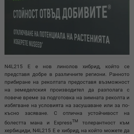
N4L215 E е нов линолов хибрид, който се
представя добре в различните региони. Ранното
прибиране на реколтата предоставя възможност
на земеделския производител да разполага с
повече време за подготовка на зимната реколта и
избягване на условията на засушаване или за по-
късно засяване. С отлична устойчивост на
TM
болестта мана и Express
толерантност към
хербициди, N4L215 E е хибрид, на който можете да