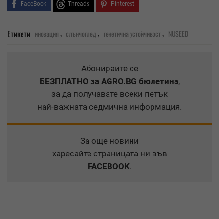
FaceBook
Threads
Pinterest
,
,
,
Етикети
иновация
слънчоглед
генетична устойчивост
NUSEED
Абонирайте се
БЕЗПЛАТНО
за AGRO.BG бюлетина
,
за да получавате всеки петък
най-важната седмична информация.
За още новини
харесайте страницата ни във
FACEBOOK
.