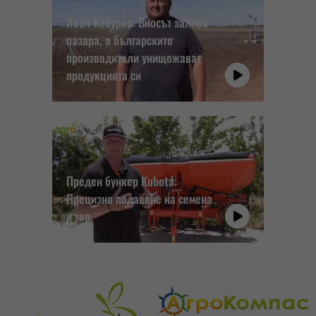
Иван Кабуров: Вносът залива
пазара, а българските
производители унищожават
продукцията си
Преден бункер Kubota:
Прецизно подаване на семена
и тор