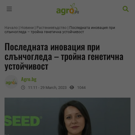
Търс
Начало
Новини
Растениевъдство
Последната иновация при
слънчогледа – тройна генетична устойчивост
Последната иновация при
слънчогледа – тройна генетична
устойчивост
Agro.bg
11:11 - 29 March, 2023
1044