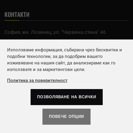
КОНТАКТИ
София, жк. Лозенец, ул. "Червена стена" 46
тел:
0700 200 63
Използваме информация, събирана чрез бисквитки и
Email:
office@agro.bg
подобни технологии, за да подобрим вашето
изживяване на нашия сайт, да анализираме как го
използвате и за маркетингови цели.
FACEBOOK
Политика за поверителност
ПОЗВОЛЯВАНЕ НА ВСИЧКИ
Copyrights © 2026
Агенция Европа ЕООД
. | Всички
права запазени.
ПОВЕЧЕ ОПЦИИ