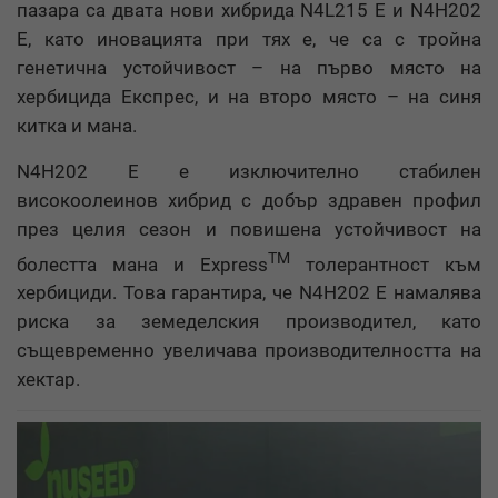
пазара са двата нови хибрида N4L215 E и N4H202
E, като иновацията при тях е, че са
с тройна
генетична устойчивост – на първо място на
хербицида Експрес, и на второ място – на синя
китка и мана.
N4H202 E е изключително стабилен
високоолеинов хибрид с добър здравен профил
през целия сезон и повишена устойчивост на
TM
болестта мана и Express
толерантност към
хербициди. Това гарантира, че N4H202 E намалява
риска за земеделския производител, като
същевременно увеличава производителността на
хектар.