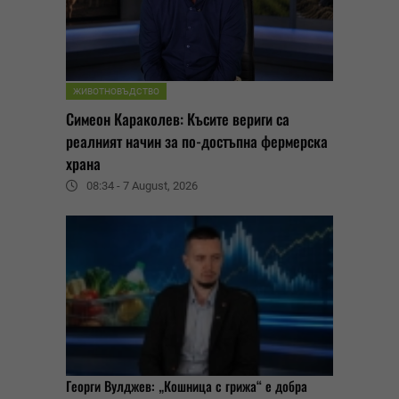
ЖИВОТНОВЪДСТВО
Симеон Караколев: Късите вериги са
реалният начин за по-достъпна фермерска
храна
08:34 - 7 August, 2026
Георги Вулджев: „Кошница с грижа“ е добра