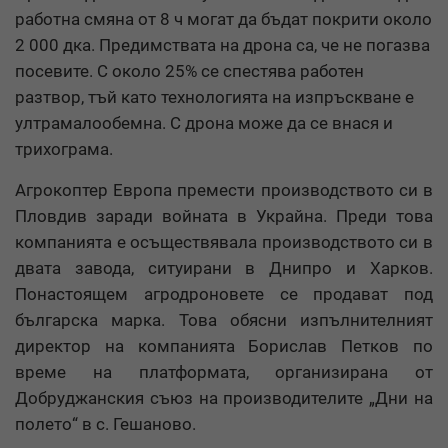
работна смяна от 8 ч могат да бъдат покрити около
2 000 дка. Предимствата на дрона са, че не погазва
посевите. С около 25% се спестява работен
разтвор, тъй като технологията на изпръскване е
ултрамалообемна. С дрона може да се внася и
трихограма.
Агрокоптер Европа премести производството си в
Пловдив заради войната в Украйна. Преди това
компанията е осъществявала производството си в
двата завода, ситуирани в Днипро и Харков.
Понастоящем агродроновете се продават под
българска марка. Това обясни изпълнителният
директор на компанията Борислав Петков по
време на платформата, организирана от
Добруджанския съюз на производителите „Дни на
полето“ в с. Гешаново.