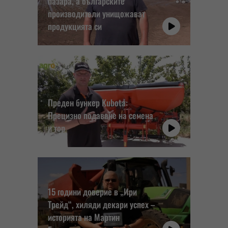
пазара, а българските
производители унищожават
продукцията си
Преден бункер Kubota:
Прецизно подаване на семена
и тор
15 години доверие в „Ири
Трейд“, хиляди декари успех –
историята на Мартин