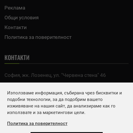
Реклама
Общи условия
Контакти
Политика за поверителност
КОНТАКТИ
София, жк. Лозенец, ул. "Червена стена" 46
тел:
0700 200 63
Използваме информация, събирана чрез бисквитки и
Email:
office@agro.bg
подобни технологии, за да подобрим вашето
изживяване на нашия сайт, да анализираме как го
използвате и за маркетингови цели.
FACEBOOK
Политика за поверителност