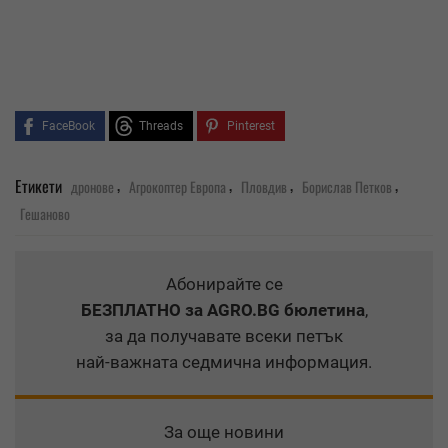
FaceBook
Threads
Pinterest
,
,
,
,
Етикети
дронове
Агрокоптер Европа
Пловдив
Борислав Петков
Гешаново
Абонирайте се
БЕЗПЛАТНО
за AGRO.BG бюлетина
,
за да получавате всеки петък
най-важната седмична информация.
За още новини