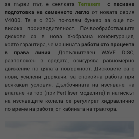
за първи път, е сеялката
Terrasem
с пасивна
подготовка на семенното легло
от новата серия
V4000. Тя е с 20% по-голям бункер за още по-
висока производителност. Почвообработващите
дискове са в нова Х-образна конфигурация,
която гарантира, че машината
работи
сто процента
в права линия
. Допълнителен WAVE DISC,
разположен в средата, осигурява равномерно
движение по цялата повърхност. Дисковете са с
нови, усилени държачи, за спокойна работа при
всякакви условия. Дълбочината на изсяване, на
влагане на тор (при Fertiliser моделите) и натискът
на изсяващите колела се регулират хидравлично
по време на работа, от кабината на трактора.