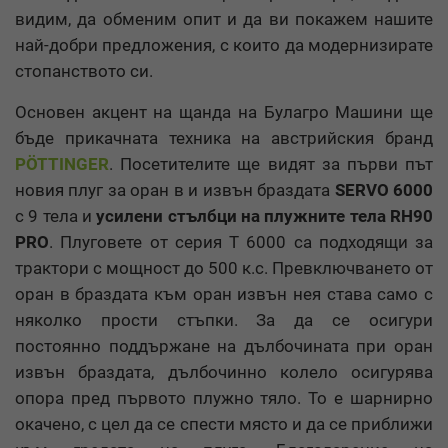
видим, да обменим опит и да ви покажем нашите
най-добри предложения, с които да модернизирате
стопанството си.
Основен акцент на щанда на Булагро Машини ще
бъде прикачната техника на австрийския бранд
PÖTTINGER
. Посетителите ще видят за първи път
новия плуг за оран в и извън браздата
SERVO 6000
с 9 тела и
усилени стълбци на плужните тела RH90
PRO
. Плуговете от серия T 6000 са подходящи за
трактори с мощност до 500 к.с. Превключването от
оран в браздата към оран извън нея става само с
няколко прости стъпки. За да се осигури
постоянно поддържане на дълбочината при оран
извън браздата, дълбочинно колело осигурява
опора пред първото плужно тяло. То е шарнирно
окачено, с цел да се спести място и да се приближи