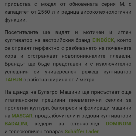
присъства с модел от обновената серия М, с
капацитет от 2550 л и редица високотехнологични
функции.
Посетителите ще видят и мотичен и иглен
култиватор на австрийския бранд
EINB
Ö
CK
, които
се справят перфектно с разбиването на почвената
кора и отстраняват новопоникналите плевели.
Брандът ще бъде представен и с изключително
успешния си универсален режещ култиватор
TAIFUN
с работна ширина от 7 метра.
На щанда на Булагро Машини ще присъстват още
италианските прецизни пневматични сеялки за
пролетни култури, балопреси и фолиращи машини
на
MASCAR
, продълбочители и редови култиватори
BADALINI
, хедери за слънчоглед
DOMINONI
и
телескопичен товарач
Schäffer Lader
.