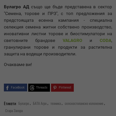
Булагро АД
също ще бъде представена в сектор
"Семена, торове и ПРЗ", с топ предложения за
предстоящата есенна кампания - специална
селекция семена житни собствено производство,
иновативни листни торове и биостимулатори на
световните брандове
VALAGRO
и
CODA
,
гранулирани торове и продукти за растителна
защита на водещи производители.
Очакваме ви!
FaceBook
Threads
Pinterest
,
,
,
,
Етикети
Булагро
БАТА Агро
техника
селскостопанско изложение
Стара Загора