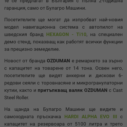
те се предлагат в България с пълна 2-годишна
гаранция, само от Булагро Машини.
Посетителите ще могат да изпробват най-новия
модел навигационна система с автопилот на
шведския бранд
HEXAGON - Ti10
, на специален
демо стенд, показващ как работят всички функции
за прецизно земеделие.
Новост от бранда
OZDUMAN
е ремаркето за зърно
с капацитет на товарене от 14 тона. Освен него,
посетителите ще видят анкерни и дискови 6-
редови сеяли с торовнасяне и микрогранулаторни
кутии, както и
притъпкващ валяк OZDUMAN
с Cast
Steel Roller.
На щанда на Булагро Машини ще видите и
самоходната пръскачка
HARDI ALPHA EVO III
с
капацитет на резервоара от 5100 литра и трето