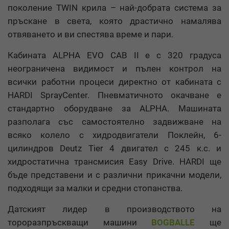
поколение TWIN крила – най-добрата система за
пръскане в света, която драстично намалява
отвяването и ви спестява време и пари.
Кабината ALPHA EVO CAB II е с 320 градуса
неограничена видимост и пълен контрол на
всички работни процеси директно от кабината с
HARDI SprayCenter. Пневматичното окачване е
стандартно оборудване за ALPHA. Машината
разполага със самостоятелно задвижване на
всяко колело с хидродвигатели Поклейн, 6-
цилиндров Deutz Tier 4 двигател с 245 к.с. и
хидростатична трансмисия Easy Drive. HARDI ще
бъде представени и с различни прикачни модели,
подходящи за малки и средни стопанства.
Датският лидер в производството на
тороразпръскващи машини
BOGBALLE
ще