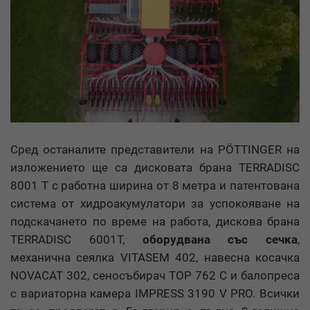
Сред останалите представители на PÖTTINGER на
изложението ще са дисковата брана TERRADISC
8001 T с работна ширина от 8 метра и патентована
система от хидроакумулатори за успокояване на
подскачането по време на работа, дискова брана
TERRADISC 6001T,
оборудвана със сечка
,
механична сеялка VITASEM 402, навесна косачка
NOVACAT 302, сеносъбирач TOP 762 С и балопреса
с вариаторна камера IMPRESS 3190 V PRO. Всички