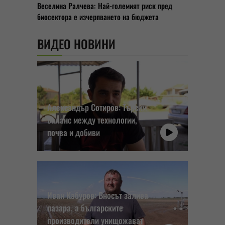
Веселина Ралчева: Най-големият риск пред
биосектора е изчерпването на бюджета
ВИДЕО НОВИНИ
Александър Сотиров: Търсим
баланс между технологии,
почва и добиви
Иван Кабуров: Вносът залива
пазара, а българските
производители унищожават