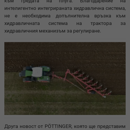
към гредата на плуга. Благодарение на
интелигентно интегрираната хидравлична система,
не е необходима допълнителна връзка към
хидравличната система на трактора за
хидравличния механизъм за регулиране.
Друга новост от PÖTTINGER, която ще представим