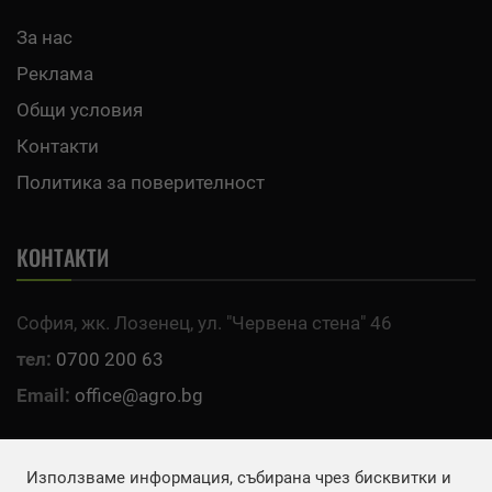
За нас
Реклама
Общи условия
Контакти
Политика за поверителност
КОНТАКТИ
София, жк. Лозенец, ул. "Червена стена" 46
тел:
0700 200 63
Email:
office@agro.bg
FACEBOOK
Използваме информация, събирана чрез бисквитки и