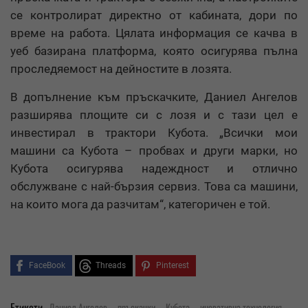
се контролират директно от кабината, дори по
време на работа. Цялата информация се качва в
уеб базирана платформа, която осигурява пълна
проследяемост на дейностите в лозята.
В допълнение към пръскачките, Даниел Ангелов
разширява площите си с лозя и с тази цел е
инвестирал в трактори Кубота. „Всички мои
машини са Кубота – пробвах и други марки, но
Кубота осигурява надеждност и отлично
обслужване с най-бързия сервиз. Това са машини,
на които мога да разчитам“, категоричен е той.
FaceBook
Threads
Pinterest
,
,
,
,
Етикети
Даниел Ангелов
пръскачки
Кубота
иновативна технология