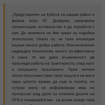
„Представител на Кубота за нашия район е
фирма Агро КГ. Дойдоха, направиха
презентация, оставиха ми я да поработя с
нея. До момента не бях чувал за подобна
технология. Оказа се, че тази иновация
върши много добра работа. Изключително
надеждна технология, много по-ефективна
и само тя ми дава възможност да
проследя работа на тракториста, след като
е свършило пръскането. През летния
сезон пръскаме само през нощта и не мога
през цялото време да съм в лозята, но
сутрин мога се информирам има ли
пропуснат ред, дали са спазени дозите на
ПРЗ и повярвайте ми - за всеки лозар това