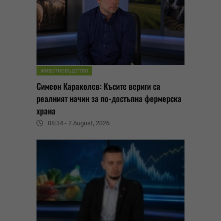
ЖИВОТНОВЪДСТВО
Симеон Караколев: Късите вериги са
реалният начин за по-достъпна фермерска
храна
08:34 - 7 August, 2026