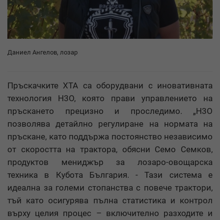
Даниел Ангелов, лозар
Пръскачките ХТА са оборудвани с иновативната
технология H3O, която прави управлението на
пръскането прецизно и проследимо. „H3O
позволява детайлно регулиране на нормата на
пръскане, като поддържа постоянство независимо
от скоростта на трактора, обясни Семо Семков,
продуктов мениджър за лозаро-овощарска
техника в Кубота България. - Тази система е
идеална за големи стопанства с повече трактори,
тъй като осигурява пълна статистика и контрол
върху целия процес – включително разходите и