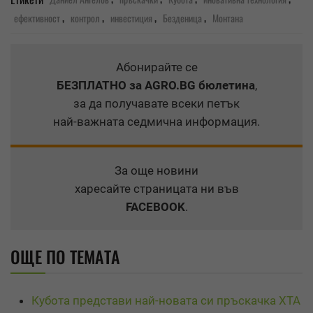
,
,
,
,
ефективност
контрол
инвестиция
Безденица
Монтана
Абонирайте се
БЕЗПЛАТНО
за AGRO.BG бюлетина
,
за да получавате всеки петък
най-важната седмична информация.
За още новини
харесайте страницата ни във
FACEBOOK
.
ОЩЕ ПО ТЕМАТА
Кубота представи най-новата си пръскачка ХТА