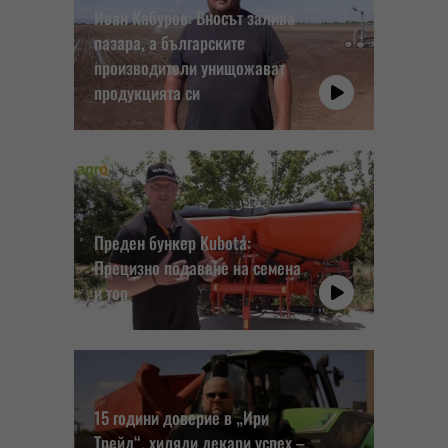
Иван Кабуров: Вносът залива
пазара, а българските
производители унищожават
продукцията си
Преден бункер Kubota:
Прецизно подаване на семена
и тор
15 години доверие в „Ири
Трейд“, хиляди декари успех –