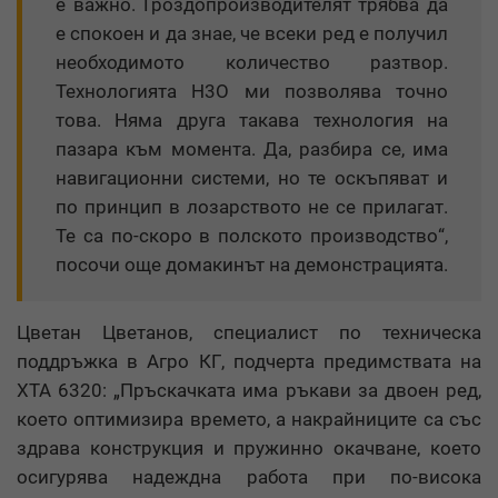
е важно. Гроздопроизводителят трябва да
е спокоен и да знае, че всеки ред е получил
необходимото количество разтвор.
Технологията Н3О ми позволява точно
това. Няма друга такава технология на
пазара към момента. Да, разбира се, има
навигационни системи, но те оскъпяват и
по принцип в лозарството не се прилагат.
Те са по-скоро в полското производство“,
посочи още домакинът на демонстрацията.
Цветан Цветанов, специалист по техническа
поддръжка в Агро КГ, подчерта предимствата на
ХТА 6320: „Пръскачката има ръкави за двоен ред,
което оптимизира времето, а накрайниците са със
здрава конструкция и пружинно окачване, което
осигурява надеждна работа при по-висока