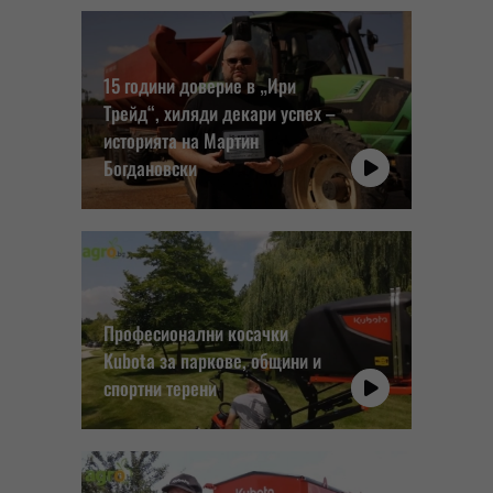
15 години доверие в „Ири
Трейд“, хиляди декари успех –
историята на Мартин
Богдановски
Професионални косачки
Kubota за паркове, общини и
спортни терени