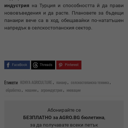
индустрия
на Турция и способността й да прави
нововъведения и да расте. Плановете за бъдещи
панаири вече са в ход, обещавайки по-нататъшен
напредък в селскостопанския сектор.
FaceBook
Threads
Pinterest
,
,
,
Етикети
KONYA AGRICULTURE
панаир
селскостопанска техника
,
,
,
обработка
машини
агроиндустрия
иновации
Абонирайте се
БЕЗПЛАТНО
за AGRO.BG бюлетина
,
за да получавате всеки петък