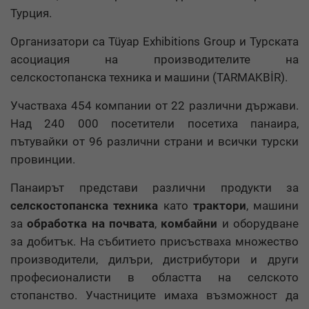
Турция.
Организатори са Tüyap Exhibitions Group и Турската
асоциация на производителите на
селскостопанска техника и машини (TARMAKBİR).
Участваха 454 компании от 22 различни държави.
Над 240 000 посетители посетиха панаира,
пътувайки от 96 различни страни и всички турски
провинции.
Панаирът представи различни продукти за
селскостопанска техника
като
трактори
, машини
за
обработка на почвата
,
комбайни
и оборудване
за добитък. На събитието присъстваха множество
производители, дилъри, дистрибутори и други
професионалисти в областта на селското
стопанство. Участниците имаха възможност да