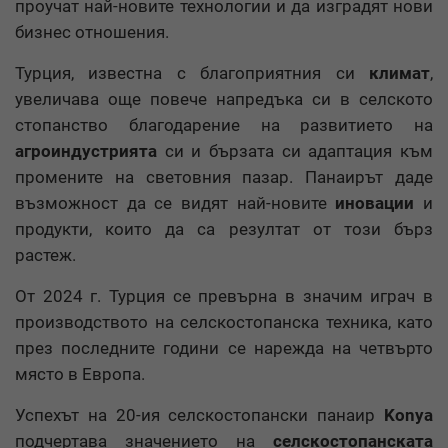
проучат най-новите технологии и да изградят нови
бизнес отношения.
Турция, известна с благоприятния си
климат
,
увеличава още повече напредъка си в селското
стопанство благодарение на развитието на
агроиндустрията
си и бързата си адаптация към
промените на световния пазар. Панаирът даде
възможност да се видят най-новите
иновации
и
продукти, които да са резултат от този бърз
растеж.
От 2024 г. Турция се превърна в значим играч в
производството на селскостопанска техника, като
през последните години се нарежда на четвърто
място в Европа.
Успехът на 20-ия селскостопански панаир
Konya
подчертава значението на
селскостопанската