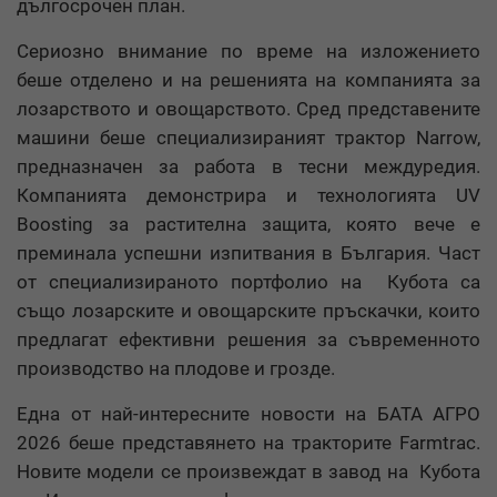
дългосрочен план.
Сериозно внимание по време на изложението
беше отделено и на решенията на компанията за
лозарството и овощарството. Сред представените
машини беше специализираният трактор Narrow,
предназначен за работа в тесни междуредия.
Компанията демонстрира и технологията UV
Boosting за растителна защита, която вече е
преминала успешни изпитвания в България. Част
от специализираното портфолио на Кубота са
също лозарските и овощарските пръскачки, които
предлагат ефективни решения за съвременното
производство на плодове и грозде.
Една от най-интересните новости на БАТА АГРО
2026 беше представянето на тракторите Farmtrac.
Новите модели се произвеждат в завод на Кубота