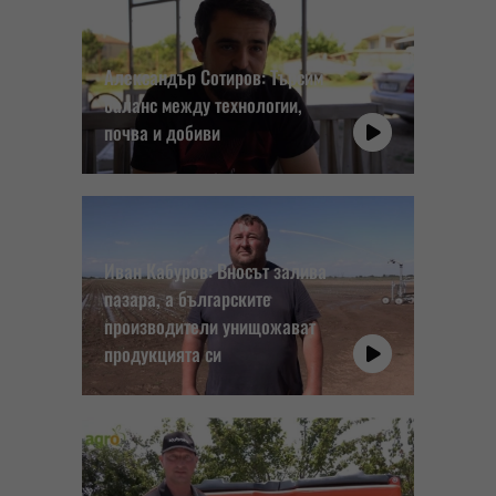
Александър Сотиров: Търсим
баланс между технологии,
почва и добиви
Иван Кабуров: Вносът залива
пазара, а българските
производители унищожават
продукцията си