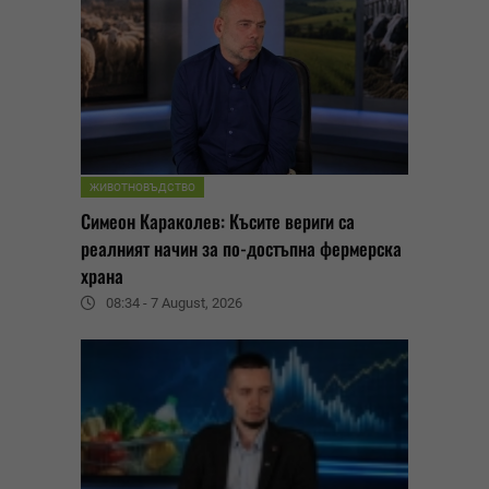
ЖИВОТНОВЪДСТВО
Симеон Караколев: Късите вериги са
реалният начин за по-достъпна фермерска
храна
08:34 - 7 August, 2026