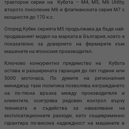
тракторни серии на Кубота – M4, M5, M6 Utility,
второто поколение M6 и флагманската серия M7 с
мощности до 170 к.с.
Според Кубек серията M5 продължава да бъде най-
продаваният модел на марката в България, което е
показателно за доверието на фермерите към
машините на японския производител.
Ключово конкурентно предимство на Кубота
остава и разширената гаранция до пет години или
5000 моточаса. По думите на регионалния
мениджър тази политика позволява изграждането
на по-тясна връзка между производителя и
клиентите, осигурява редовен контрол върху
техниката и съдейства за намаляване на
експлоатационните разходи, като същевременно
гарантира по-висока надеждност на машините в