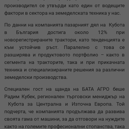
производител се утвърди като един от водещите
фактори в сектора на земеделската техника у нас.
По данни на компанията пазарният дял на Кубота
в България достига около 12% при
новорегистрираните трактори, като тенденцията е
към устойчив ръст. Паралелно с това се
разширява и продуктовото портфолио – както в
сегмента на тракторите, така и при прикачната
техника и специализираните решения за различни
земеделски производства.
Специален гост на щанда на БАТА АГРО беше
Радим Кубек, регионален търговски мениджър на
Кубота за Централна и Източна Европа. Той
подчерта, че компанията продължава да развива
своята гама от машини, за да отговори на нуждите
както на големите професионални стопанства, така