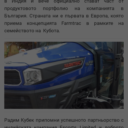
в Индия и вече официално стават част от
продуктовото портфолио на компанията в
България. Страната ни е първата в Европа, която
приема концепцията Farmtrac в рамките на
семейството на Кубота.
Радим Кубек припомни успешното партньорство с
индийската компания Escorts Limited и доброто