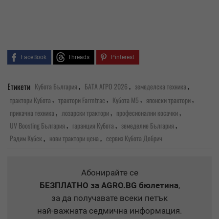
FaceBook
Threads
Pinterest
,
,
,
Етикети
Кубота България
БАТА АГРО 2026
земеделска техника
,
,
,
,
трактори Кубота
трактори Farmtrac
Кубота M5
японски трактори
,
,
,
прикачна техника
лозарски трактори
професионални косачки
,
,
,
UV Boosting България
гаранция Кубота
земеделие България
,
,
Радим Кубек
нови трактори цена
сервиз Кубота Добрич
Абонирайте се
БЕЗПЛАТНО
за AGRO.BG бюлетина
,
за да получавате всеки петък
най-важната седмична информация.