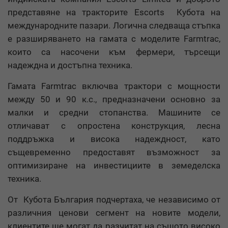
представяне на тракторите Escorts Кубота на
международните пазари. Логична следваща стъпка
е разширяването на гамата с моделите Farmtrac,
които са насочени към фермери, търсещи
надеждна и достъпна техника.
Гамата Farmtrac включва трактори с мощности
между 50 и 90 к.с., предназначени основно за
малки и средни стопанства. Машините се
отличават с опростена конструкция, лесна
поддръжка и висока надеждност, като
същевременно предоставят възможност за
оптимизиране на инвестициите в земеделска
техника.
От Кубота България подчертаха, че независимо от
различния ценови сегмент на новите модели,
клиентите ще могат да разчитат на същото високо