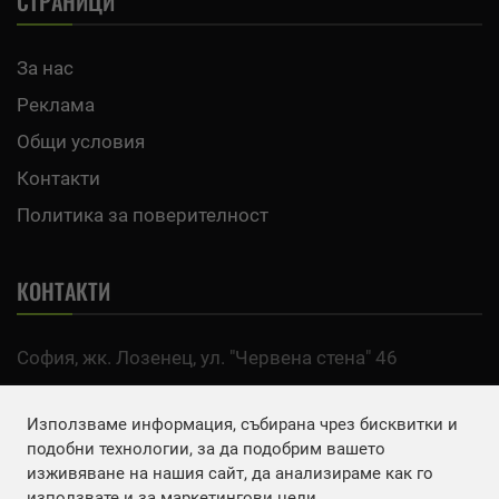
СТРАНИЦИ
За нас
Реклама
Общи условия
Контакти
Политика за поверителност
КОНТАКТИ
София, жк. Лозенец, ул. "Червена стена" 46
тел:
0700 200 63
Използваме информация, събирана чрез бисквитки и
Email:
office@agro.bg
подобни технологии, за да подобрим вашето
изживяване на нашия сайт, да анализираме как го
използвате и за маркетингови цели.