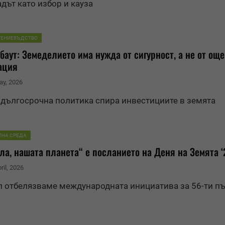
дът като избор и кауза
ТЕНИЕВЪДСТВО
баут: Земеделието има нужда от сигурност, а не от още
ация
ay, 2026
 дългосрочна политика спира инвестициите в
земя
та
ЛНА СРЕДА
ла, нашата планета“ е посланието на Деня на
Земя
та 
ril, 2026
л отбелязваме международната инициатива за 56-ти пъ