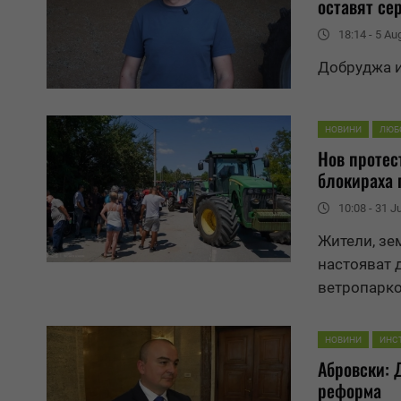
оставят се
18:14 - 5 Au
Добруджа и
НОВИНИ
ЛЮБ
Нов протес
блокираха 
10:08 - 31 J
Жители, зе
настояват 
ветропарко
НОВИНИ
ИНС
Абровски: 
реформа