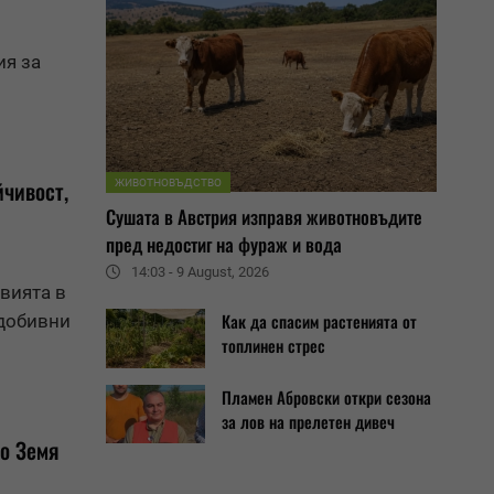
ия за
йчивост,
ЖИВОТНОВЪДСТВО
Сушата в Австрия изправя животновъдите
пред недостиг на фураж и вода
14:03 - 9 August, 2026
вията в
Как да спасим растенията от
 добивни
топлинен стрес
Пламен Абровски откри сезона
за лов на прелетен дивеч
ро
Земя