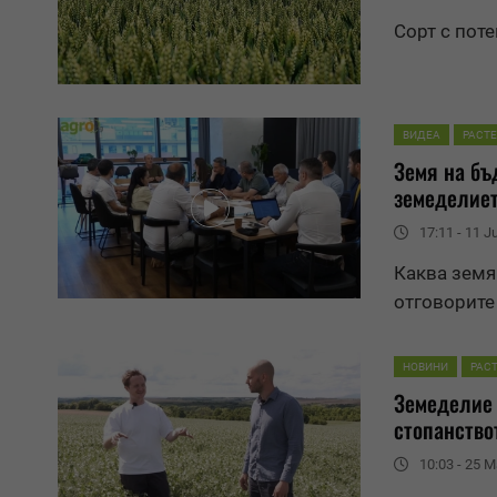
Сорт с пот
ВИДЕА
РАСТ
Земя
на бъд
земеделиет
17:11 - 11 J
Каква
земя
отговорите
НОВИНИ
РАС
Земеделие 
стопанство
10:03 - 25 M