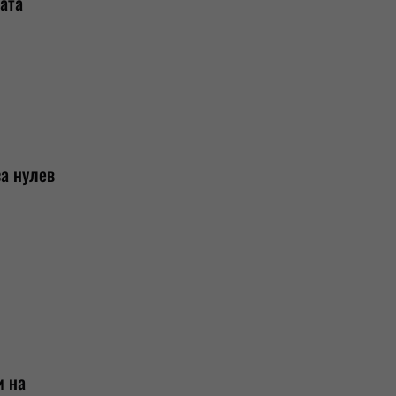
ата
а нулев
и на