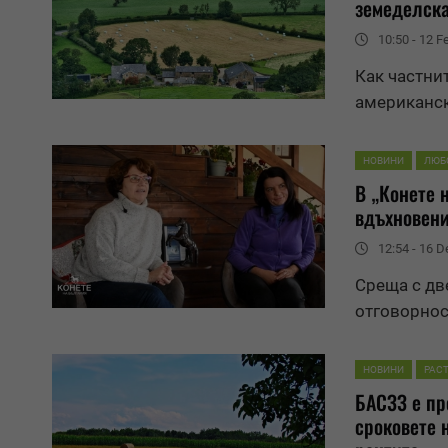
земеделск
10:50 - 12 F
Как частни
американск
НОВИНИ
ЛЮБ
В „Конете 
вдъхновен
12:54 - 16 
Среща с две
отговорнос
НОВИНИ
РАС
БАСЗЗ е пр
сроковете 