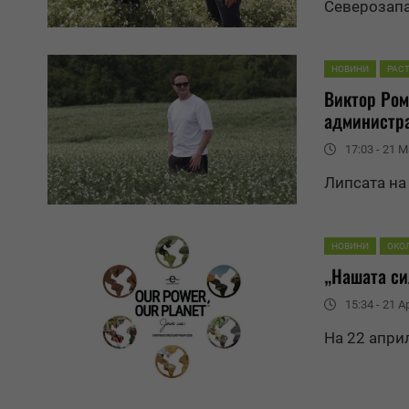
Северозапа
НОВИНИ
РАС
Виктор Ром
администр
17:03 - 21 M
Липсата на
НОВИНИ
ОКО
„Нашата си
15:34 - 21 Ap
На 22 апри