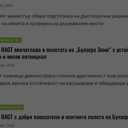
uly, 2026
ят министър обяви подготовка на дългосрочни решен
о на
земя
та и проверка на държавните имоти
ЕНИЕВЪДСТВО
 RAGT впечатлява в полетата на „Булагро
Земя
“ с усто
в и висок потенциал
une, 2026
т пшеница демонстрира отлична адаптивност към усло
рия, висока устойчивост на засушаване и обещаващи
ТЕНИЕВЪДСТВО
 RAGT с добри показатели в опитните полета на Булаг
une, 2026