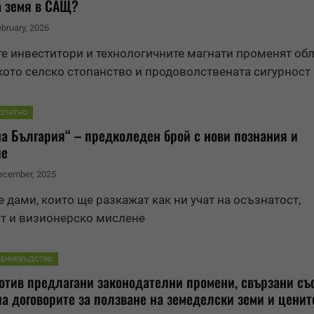
а
земя
в САЩ?
ebruary, 2026
те инвеститори и технологичните магнати променят обл
ото селско стопанство и продоволствената сигурност
ОПИТНО
на България“ – предколеден брой с нови познания и
ие
December, 2025
 дами, които ще разкажат как ни учат на осъзнатост,
т и визионерско мислене
ТЕНИЕВЪДСТВО
отив предлагани законодателни промени, свързани съ
на договорите за ползване на земеделски земи и ценит