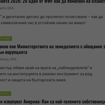
емя
та 2026: 20 идеи от WWF как да помогнем на планет
arch, 2026
“ и дигитален детокс до пролетно почистване – как да
символичния час в устойчив начин на живот
ТИТУЦИИ
анов пое Министерството на земеделието с обещание з
ъм корупцията
ebruary, 2026
истър обяви край на ерата на „наблюдателите“ и
то на институцията в реален инструмент за ред,
ост и защита на българската
земя
.
ОПИТНО
 изкупуват Америка: Кои са най-големите собствениц