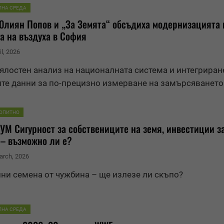
ЛНА СРЕДА
Юлиян Попов и „За
Земя
та“ обсъдиха модернизацията 
а на въздуха в София
il, 2026
ялостен анализ на националната система и интегриран
те данни за по-прецизно измерване на замърсяването
ОПИТНО
М Сигурност за собствениците на
земя
, инвестиции з
– възможно ли е?
arch, 2026
ини семена от чужбина – ще излезе ли скъпо?
ЛНА СРЕДА