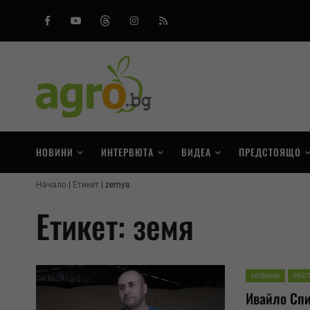
Facebook
Youtube
Threads
Instagram
RSS
НОВИНИ
ИНТЕРВЮТА
ВИДЕА
ПРЕДСТОЯЩО
Начало
Етикет
zemya
Етикет: земя
НОВИНИ
РАС
Ивайло Спи