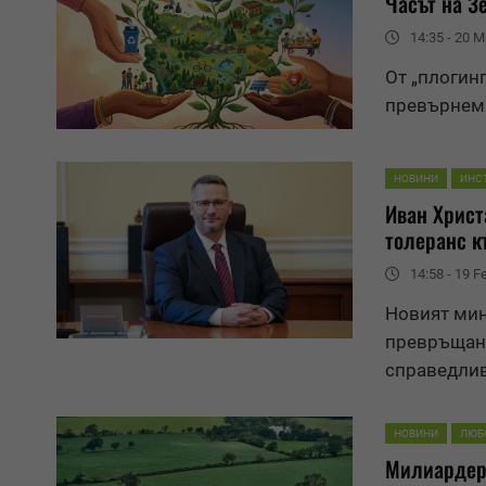
Часът на
З
14:35 - 20 M
От „плогинг
превърнем 
НОВИНИ
ИНС
Иван Христ
толеранс к
14:58 - 19 F
Новият мин
превръщане
справедлив
НОВИНИ
ЛЮБ
Милиардери