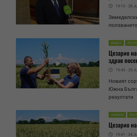
19:13 - 28 J
Земеделски
ползванет
ВИДЕА
РАСТ
Цезарио на
здрав посе
15:43 - 25 J
Новият сор
Южна Бълга
резултати
НОВИНИ
РАС
Цезарио на
15:41 - 24 J