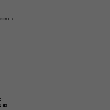
ика на
с
е на