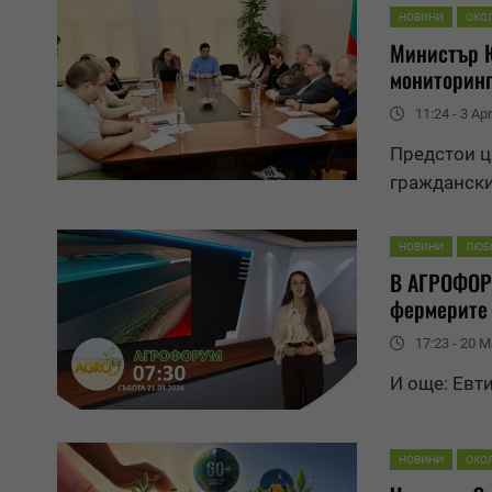
НОВИНИ
ОКО
Министър 
мониторинг
11:24 - 3 Apr
Предстои ц
граждански
НОВИНИ
ЛЮБ
В АГРОФОРУ
фермерите 
17:23 - 20 M
И още: Евт
НОВИНИ
ОКО