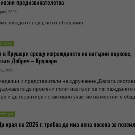
риозни предизвикателства
gust, 2026
ма нужда от вода, не от обещания
ОПИТНО
т в Крушари срещу изграждането на вятърни паркове,
пътя Добрич – Крушари
uly, 2026
меделци и представители на сдружение „Бялата лястов
държавата да промени политиката си за изграждането 
ве и да гарантира по-активно участие на местните общ
ТИТУЦИИ
До края на 2026 г. трябва да има ясна посока за позем