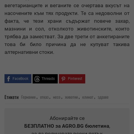
вегетарианците и веганите се очертава вкусът на
насочените към тях продукти. Те са недоволни от
факта, че тези храни съдържат повече захар,
мазнини и сол, отколкото животинските, които
трябва да заместват. За две трети от анкетираните
това би било причина да не купуват такива
алтернативни стоки.
FaceBook
Threads
Pinterest
,
,
,
,
,
Етикети
Германия
отказ
месо
животни
климат
здраве
Абонирайте се
БЕЗПЛАТНО
за AGRO.BG бюлетина
,
за да получавате всеки петък