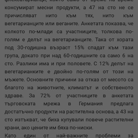
консумират месни продукти, а 47 на сто не се
причисляват нито към тях, нито към
вегетарианците или веганите. Анкетата показва, че
колкото по-млади са участниците, толкова по-
голям е делът на вегетарианците. Така от хората
под 30-годишна възраст 15% спадат към тази
група, докато при над 60-годишните са само 6 на
сто. Разлики има и при половете. С 12% делът на
вегетарианките е двойно по-голям от този на
мъжете. Основните причини за отказ от месото са
благото на животните, климатът и собственото
здраве. За 72% от участниците в анкетата
търговската мрежа в Германия предлага
достатъчно продукти на растителна основа, а 43 на
сто изтъкват, че биха купували повече растителни
храни, ако цените им бяха по-ниски.
Като един от най-важните проблеми за