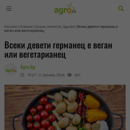
Търс
Начало
Новини
Храни, Напитки, Здраве
Всеки девети германец е
веган или вегетарианец
Всеки девети германец е веган
или вегетарианец
Agro.bg
10:27 - 2 January, 2024
661