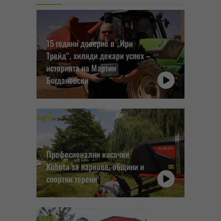
15 години доверие в „Ири
Трейд“, хиляди декари успех –
историята на Мартин
Богдановски
Професионални косачки
Kubota за паркове, общини и
спортни терени