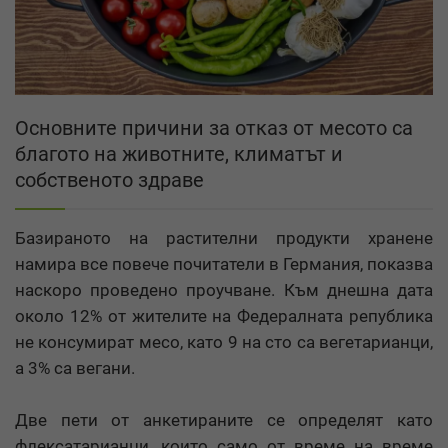
Основните причини за отказ от месото са
благото на животните, климатът и
собственото здраве
Базираното на растителни продукти хранене
намира все повече почитатели в Германия, показва
наскоро проведено проучване. Към днешна дата
около 12% от жителите на Федералната република
не консумират месо, като 9 на сто са вегетарианци,
а 3% са вегани.
Две пети от анкетираните се определят като
флексатарианци, които само от време на време