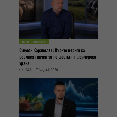
ЖИВОТНОВЪДСТВО
Симеон Караколев: Късите вериги са
реалният начин за по-достъпна фермерска
храна
08:34 - 7 August, 2026