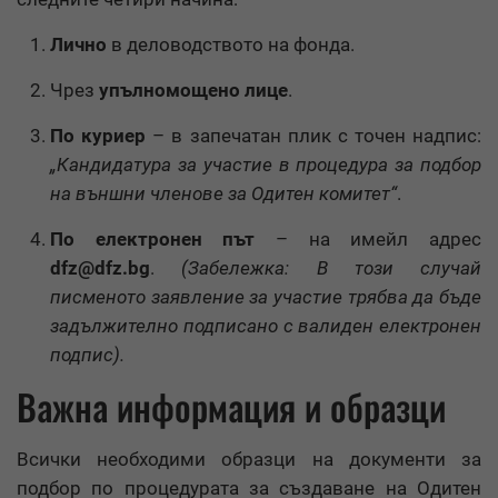
Лично
в деловодството на фонда.
Чрез
упълномощено лице
.
По куриер
– в запечатан плик с точен надпис:
„Кандидатура за участие в процедура за подбор
на външни членове за Одитен комитет“
.
По електронен път
– на имейл адрес
dfz@dfz.bg
.
(Забележка: В този случай
писменото заявление за участие трябва да бъде
задължително подписано с валиден електронен
подпис).
Важна информация и образци
Всички необходими образци на документи за
подбор по процедурата за създаване на Одитен