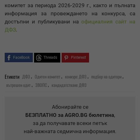
комитет за периода 2026-2029 г., както и пълната
информация за провеждането на конкурса, са
достъпни и публикувани на
официалния сайт на
ДФЗ
.
FaceBook
Threads
Pinterest
,
,
,
,
Етикети
ДФЗ
Одитен комитет
конкурс ДФЗ
подбор на одитори
,
,
вътрешен одит
ЗВОПС
кандидатстване ДФЗ
Абонирайте се
БЕЗПЛАТНО
за AGRO.BG бюлетина
,
за да получавате всеки петък
най-важната седмична информация.