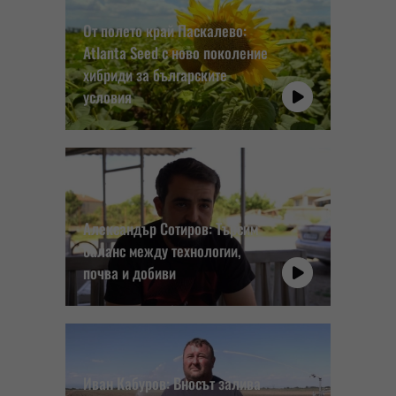
От полето край Паскалево:
Atlanta Seed с ново поколение
хибриди за българските
условия
Александър Сотиров: Търсим
баланс между технологии,
почва и добиви
Иван Кабуров: Вносът залива