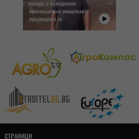
пазара, а българските
производители унищожават
продукцията си
СТРАНИЦИ