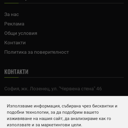
За нас
Реклама
Общи условия
Контакти
Политика за поверителност
КОНТАКТИ
София, жк. Лозенец, ул. "Червена стена" 46
тел:
0700 200 63
Използваме информация, събирана чрез бисквитки и
Email:
office@agro.bg
подобни технологии, за да подобрим вашето
изживяване на нашия сайт, да анализираме как го
използвате и за маркетингови цели.
FACEBOOK