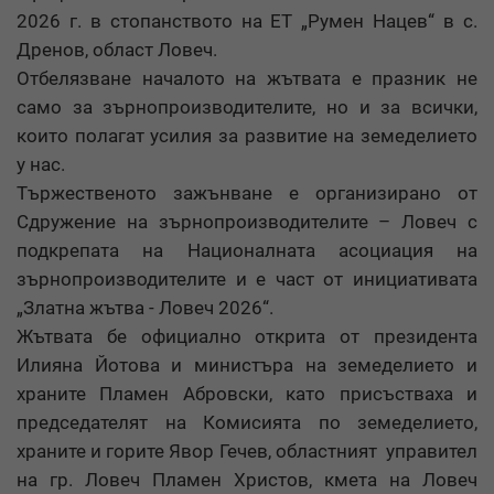
2026 г. в стопанството на ЕТ „Румен Нацев“ в с.
Дренов, област Ловеч.
Отбелязване началото на жътвата е празник не
само за зърнопроизводителите, но и за всички,
които полагат усилия за развитие на земеделието
у нас.
Тържественото зажънване е организирано от
Сдружение на зърнопроизводителите – Ловеч с
подкрепата на Националната асоциация на
зърнопроизводителите и е част от инициативата
„Златна жътва - Ловеч 2026“.
Жътвата бе официално открита от президента
Илияна Йотова и министъра на земеделието и
храните Пламен Абровски, като присъстваха и
председателят на Комисията по земеделието,
храните и горите Явор Гечев, областният управител
на гр. Ловеч Пламен Христов, кмета на Ловеч