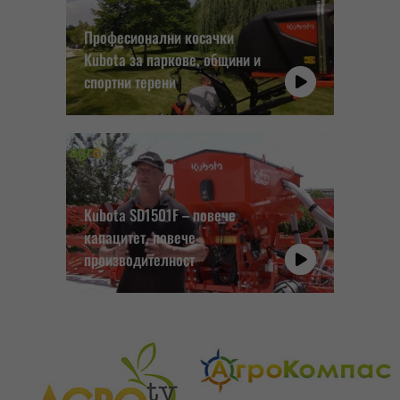
Професионални косачки
Kubota за паркове, общини и
спортни терени
Kubota SD1501F – повече
капацитет, повече
производителност