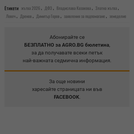
,
,
,
,
Етикети
жътва 2026
ДФЗ
Владислава Казакова
Златна жътва
,
,
,
,
Ловеч
Дренов
Димитър Горов
заявления за подпомагане
земеделие
Абонирайте се
БЕЗПЛАТНО
за AGRO.BG бюлетина
,
за да получавате всеки петък
най-важната седмична информация.
За още новини
харесайте страницата ни във
FACEBOOK
.