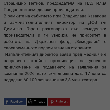
Страцимир Петков, председателя на НАЗ Илия
Проданов и земеделски производители.
В рамките на събитието г-жа Владислава Казакова
и зам.-изпълнителният директор на ДФЗ г-н
Димитър Горов разговаряха със земеделски
производители и ги увериха, че приоритет в
работата на Държавен фонд „Земеделие” е
своевременното подпомагане на стопаните.
Изпълнителният директор заяви пред медии, че е
направена стройна организация за успешно
приключване на подаването на заявления за
кампания 2026, като към днешна дата 17 юни са
подадени 60 100 заявления за 3,8 млн. хектара.
FaceBook
Threads
Pinterest