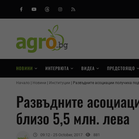
Facebook
Youtube
Threads
Instagram
RSS
НОВИНИ
ИНТЕРВЮТА
ВИДЕА
ПРЕДСТОЯЩО
Начало
Новини
Институции
Развъдните асоциации получиха подк
Развъдните асоциаци
близо 5,5 млн. лева
09:12 - 25 October, 2017
881