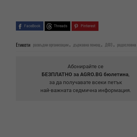
FaceBook
Threads
Pinterest
,
,
,
Етикети
развъдни организации
държавна помощ
ДФЗ
родословна 
Абонирайте се
БЕЗПЛАТНО
за AGRO.BG бюлетина
,
за да получавате всеки петък
най-важната седмична информация.