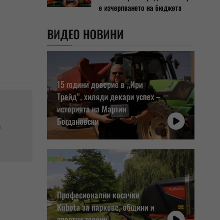
е изчерпването на бюджета
ВИДЕО НОВИНИ
15 години доверие в „Ири
Трейд“, хиляди декари успех –
историята на Мартин
Богдановски
в
Професионални косачки
Kubota за паркове, общини и
спортни терени