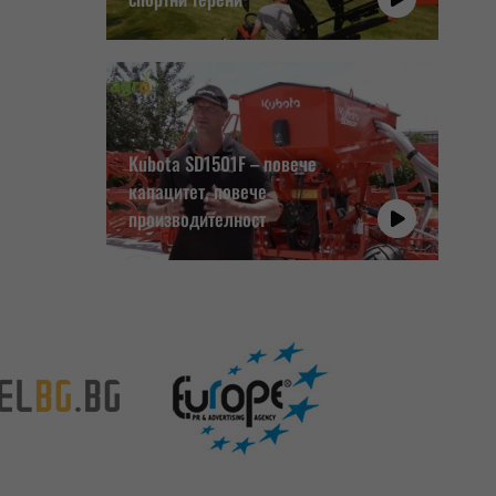
Kubota SD1501F – повече
капацитет, повече
производителност