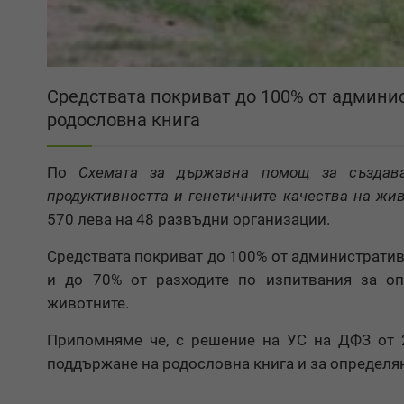
Средствата покриват до 100% от админи
родословна книга
По
Схемата за държавна помощ за създав
продуктивността и генетичните качества на жи
570 лева на 48 развъдни организации.
Средствата покриват до 100% от административ
и до 70% от разходите по изпитвания за оп
животните.
Припомняме че, с решение на УС на ДФЗ от 2
поддържане на родословна книга и за определян