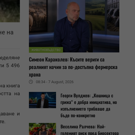
не на
ЖИВОТНОВЪДСТВО
еделяне
Симеон Караколев: Късите вериги са
ти 5 496
реалният начин за по-достъпна фермерска
храна
08:34 - 7 August, 2026
на книга
стта на
Георги Вулджев: „Кошница с
грижа“ е добра инициатива, но
изпълнението трябваше да
даване и
бъде по-конкретно
те.
Веселина Ралчева: Най-
големият риск пред биосектора