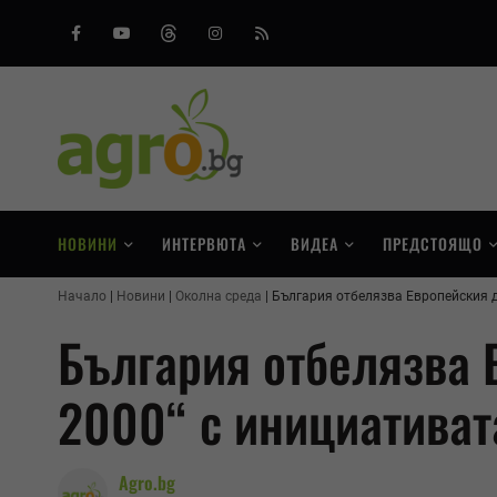
Facebook
Youtube
Threads
Instagram
RSS
НОВИНИ
ИНТЕРВЮТА
ВИДЕА
ПРЕДСТОЯЩО
Начало
Новини
Околна среда
България отбелязва Европейския де
България отбелязва 
2000“ с инициативата
Agro.bg