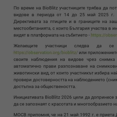
По време на BioBlitz участниците трябва да п
видове в периода от 14 до 25 май 2025 г.
Директивата за птиците и в границите на за
местообитанията, с които България участва в и
видят в платформата на събитието -
https://obse
Желаещите участници следва да се 
https://observation.org/bioblitz/
или приложението 
своите наблюдения на видове чрез снимка 
автоматично прави разпознаване на снимкови
животински вид, от които участникът избира н
провери достоверността на наблюдението (сни
достъпна за обществеността.
Инициативата BioBlitz 2026 цели да допринесе
да се запознаят с красотата и многообразието 
МОСВ припомня, че на 21 май 1992 г. е приета