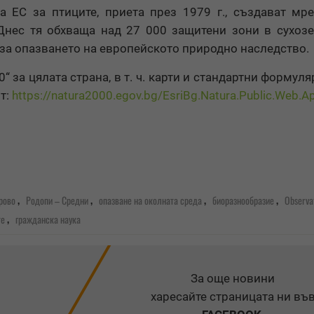
на ЕС за птиците, приета през 1979 г., създават мр
 Днес тя обхваща над 27 000 защитени зони в сухоз
 за опазването на европейското природно наследство.
 за цялата страна, в т. ч. карти и стандартни формул
т:
https://natura2000.egov.bg/EsriBg.Natura.Public.Web.A
,
,
,
,
рово
Родопи – Средни
опазване на околната среда
биоразнообразие
Observa
,
те
гражданска наука
За още новини
харесайте страницата ни въ