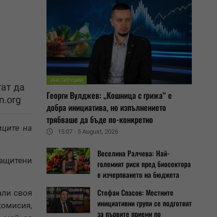
ИНСТИТУЦИИ
ат да
Георги Вулджев: „Кошница с грижа“ е
n.org
добра инициатива, но изпълнението
трябваше да бъде по-конкретно
иците на
15:07 - 5 August, 2026
Веселина Ралчева: Най-
защитени
големият риск пред биосектора
е изчерпването на бюджета
Стефан Спасов: Местните
али своя
инициативни групи се подготвят
омисия,
за първите приеми по