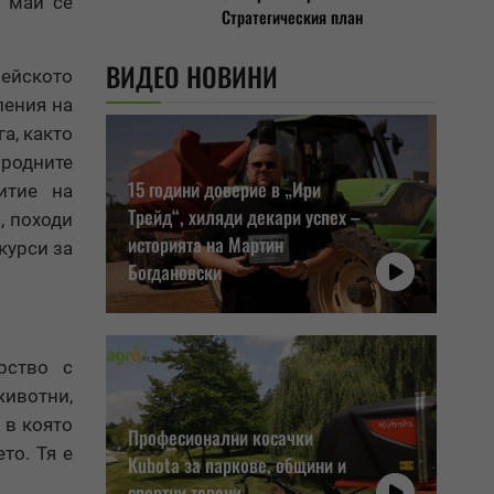
1 май се
Стратегическия план
ВИДЕО НОВИНИ
пейското
ления на
а, както
родните
15 години доверие в „Ири
итие на
Трейд“, хиляди декари успех –
, походи
историята на Мартин
курси за
Богдановски
рство с
животни,
 в която
Професионални косачки
то. Тя е
Kubota за паркове, общини и
спортни терени