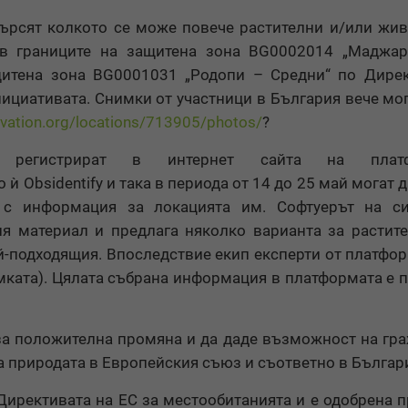
отърсят колкото се може повече растителни и/или жи
 в границите на защитена зона BG0002014 „Маджар
щитена зона BG0001031 „Родопи – Средни“ по Дире
нициативата. Снимки от участници в България вече мог
rvation.org/locations/713905/photos/
?
регистрират в интернет сайта на платф
ѝ Obsidentify и така в периода от 14 до 25 май могат д
с информация за локацията им. Софтуерът на си
я материал и предлага няколко варианта за растит
ай-подходящия. Впоследствие екип експерти от платфо
мката). Цялата събрана информация в платформата е 
 за положителна промяна и да даде възможност на гр
на природата в Европейския съюз и съответно в Българ
 Директивата на ЕС за местообитанията и е одобрена 