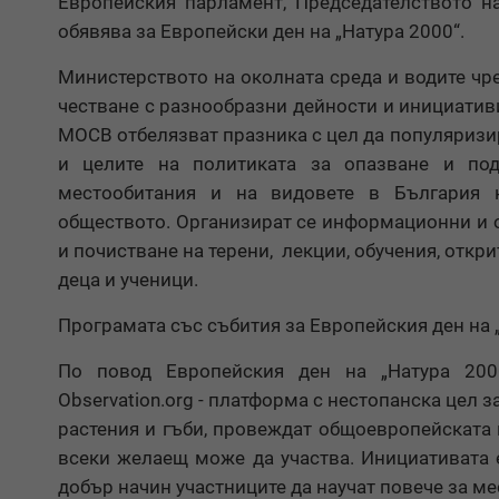
Европейския парламент, Председателството на
обявява за Европейски ден на „Натура 2000“.
Министерството на околната среда и водите чр
честване с разнообразни дейности и инициативи
МОСВ отбелязват празника с цел да популяризи
и целите на политиката за опазване и под
местообитания и на видовете в България н
обществото. Организират се информационни и 
и почистване на терени, лекции, обучения, откр
деца и ученици.
Програмата със събития за Европейския ден на 
По повод Европейския ден на „Натура 200
Observation.org - платформа с нестопанска цел 
растения и гъби, провеждат общоевропейската и
всеки желаещ може да участва. Инициативата 
добър начин участниците да научат повече за ме