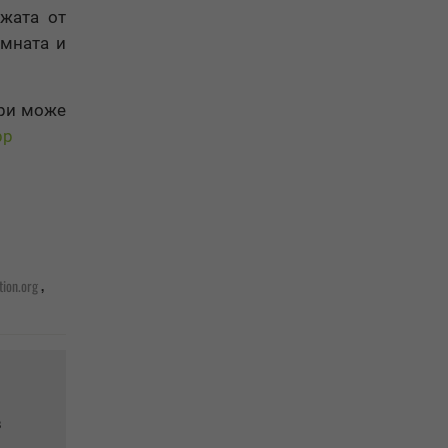
ежата от
емната и
яри може
pp
,
tion.org
в