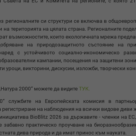
 Съвета на ЕС и Комитета на регионите, с която 2
ез регионалните си структури се включва в общоевро
 на територията на цялата страна. Регионалните поде
рат възможностите, които екологичната мрежа предлаг
обряване на природозащитното състояние на при
аред с устойчивото социално-икономическо разв
образователни кампании, посещения на защитени зони
ити уроци, викторини, дискусии, изложби, творчески кон
„Натура 2000“ можете да видите
ТУК.
0“ службите на Европейската комисия в партньо
за регистриране на наблюдения на всички видове диви 
нициатива BioBlitz 2026 за държавите - членки на ЕС,
е забавно практическо проучване на биоразнообразие
стната дива природа и да имат принос към науката.