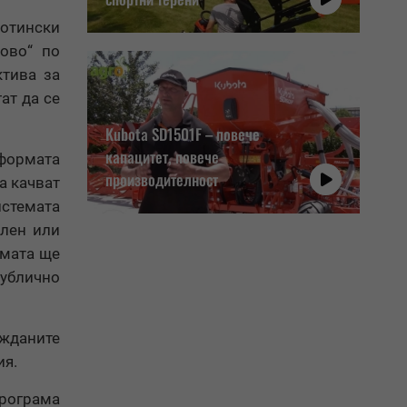
вотински
ово“ по
ктива за
ат да се
Kubota SD1501F – повече
капацитет, повече
ормата
производителност
а качват
стемата
елен или
рмата ще
публично
ажданите
ия.
програма