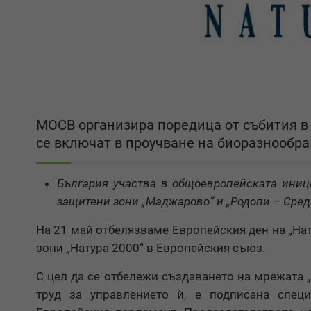
МОСВ организира поредица от събития в 
се включат в проучване на биоразнообра
България участва в общоевропейската инициа
защитени зони „Маджарово“ и „Родопи – Сред
На 21 май отбелязваме Европейския ден на „Нат
зони „Натура 2000“ в Европейския съюз.
С цел да се отбележи създаването на мрежата „Н
труд за управлението ѝ, е подписана спец