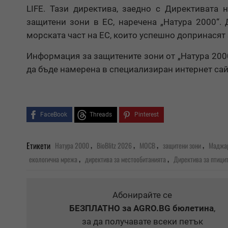
LIFE. Тази директива, заедно с Директивата 
защитени зони в ЕС, наречена „Натура 2000“.
морската част на ЕС, които успешно допринасят
Информация за защитените зони от „Натура 2000“
да бъде намерена в специализиран интернет сай
FaceBook
Threads
Pinterest
,
,
,
,
Етикети
Натура 2000
BioBlitz 2026
МОСВ
защитени зони
Маджа
,
,
екологична мрежа
директива за местообитанията
Директива за птици
Абонирайте се
БЕЗПЛАТНО
за AGRO.BG бюлетина
,
за да получавате всеки петък