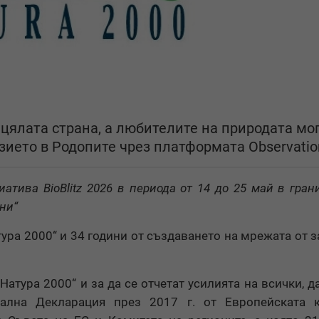
цялата страна, а любителите на природата мог
зието в Родопите чрез платформата Observatio
тива BioBlitz 2026 в периода от 14 до 25 май в гран
ни“
ура 2000“ и 34 години от създаването на мрежата от 
атура 2000“ и за да се отчетат усилията на всички, д
иална Декларация през 2017 г. от Европейската к