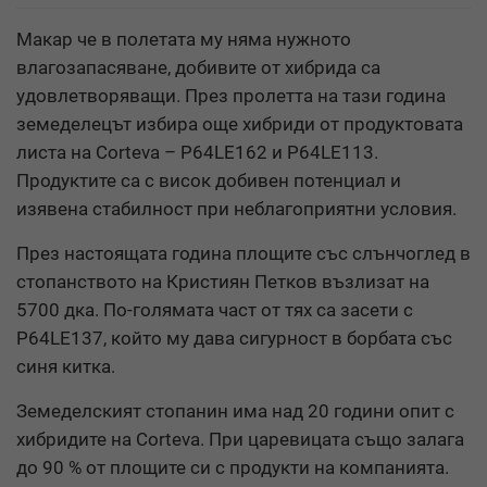
Макар че в полетата му няма нужното
влагозапасяване, добивите от хибрида са
удовлетворяващи. През пролетта на тази година
земеделецът избира още хибриди от продуктовата
листа на Corteva – P64LE162 и P64LE113.
Продуктите са с висок добивен потенциал и
изявена стабилност при неблагоприятни условия.
През настоящата година площите със слънчоглед в
стопанството на Кристиян Петков възлизат на
5700 дка. По-голямата част от тях са засети с
P64LE137, който му дава сигурност в борбата със
синя китка.
Земеделският стопанин има над 20 години опит с
хибридите на Corteva. При царевицата също залага
до 90 % от площите си с продукти на компанията.