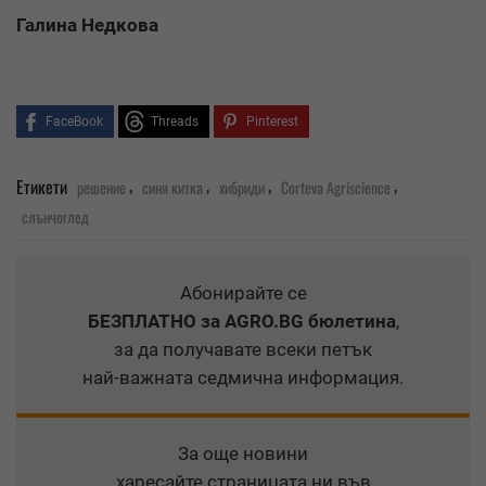
Галина Недкова
FaceBook
Threads
Pinterest
,
,
,
,
Етикети
решение
синя китка
хибриди
Corteva Agriscience
слънчоглед
Абонирайте се
БЕЗПЛАТНО
за AGRO.BG бюлетина
,
за да получавате всеки петък
най-важната седмична информация.
За още новини
харесайте страницата ни във