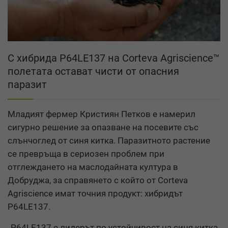
С хибрида P64LE137 на Corteva Agriscience™
полетата остават чисти от опасния
паразит
Младият фермер Кристиян Петков е намерил
сигурно решение за опазване на посевите със
слънчоглед от синя китка. Паразитното растение
се превръща в сериозен проблем при
отглеждането на маслодайната култура в
Добруджа, за справянето с който от Corteva
Agriscience имат точния продукт: хибридът
P64LE137.
„Р64LE137 e лидерът по устойчивост на синя китка.