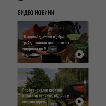
ВИДЕО НОВИНИ
15 години доверие в „Ири
Трейд“, хиляди декари успех –
историята на Мартин
Богдановски
Професионални косачки
Kubota за паркове, общини и
спортни терени