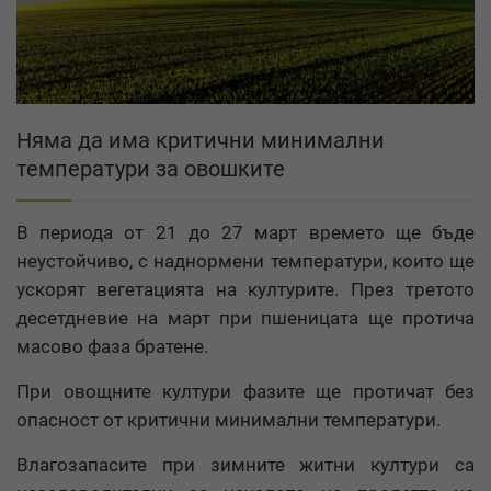
Няма да има критични минимални
температури за овошките
В периода от 21 до 27 март времето ще бъде
неустойчиво, с наднормени температури, които ще
ускорят вегетацията на културите. През третото
десетдневие на март при пшеницата ще протича
масово фаза братене.
При овощните култури фазите ще протичат без
опасност от критични минимални температури.
Влагозапасите при зимните житни култури са