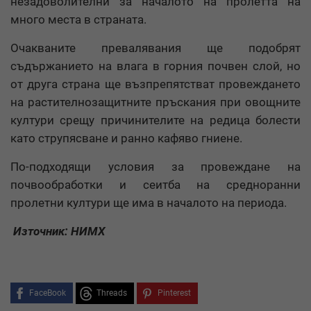
незадоволителни за началото на пролетта на
много места в страната.
Очакваните превалявания ще подобрят
съдържанието на влага в горния почвен слой, но
от друга страна ще възпрепятстват провеждането
на растителнозащитните пръскания при овощните
култури срещу причинителите на редица болести
като струпясване и ранно кафяво гниене.
По-подходящи условия за провеждане на
почвообработки и сеитба на средноранни
пролетни култури ще има в началото на периода.
Източник: НИМХ
FaceBook
Threads
Pinterest