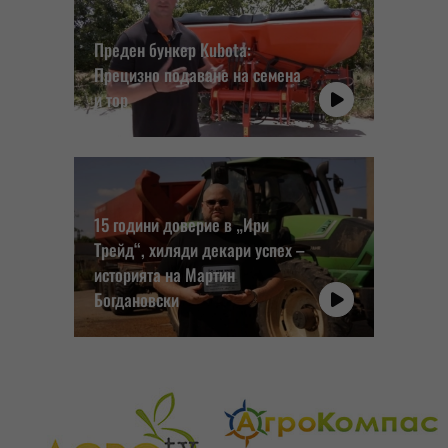
Преден бункер Kubota:
Прецизно подаване на семена
и тор
15 години доверие в „Ири
Трейд“, хиляди декари успех –
историята на Мартин
Богдановски