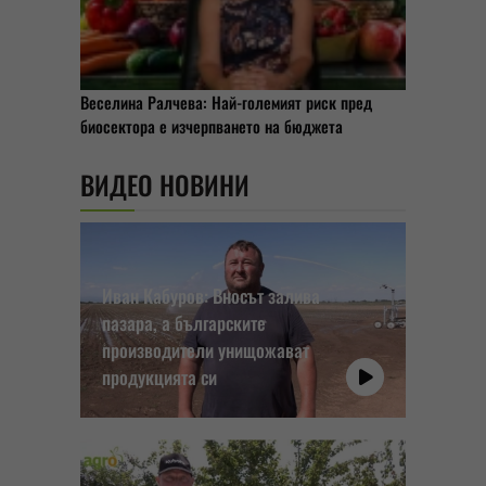
Веселина Ралчева: Най-големият риск пред
биосектора е изчерпването на бюджета
ВИДЕО НОВИНИ
Иван Кабуров: Вносът залива
пазара, а българските
производители унищожават
продукцията си