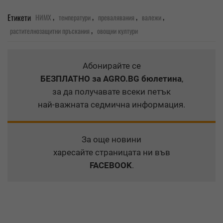
,
,
,
,
Етикети
НИМХ
температури
превалявания
валежи
,
растителнозащитни пръскания
овощни култури
Абонирайте се
БЕЗПЛАТНО
за AGRO.BG бюлетина
,
за да получавате всеки петък
най-важната седмична информация.
За още новини
харесайте страницата ни във
FACEBOOK
.