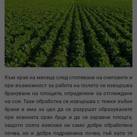
Към края на месеца след стопяване на снеговете и
при възможност за работа на полето се извършва
брануване на площите, определени за отглеждане
на соя. Тази обработка се извършва с тежки зъбни
брани и има за цел да се разрушат образуваните
при есенната оран буци и да се заравни площта,
защото соята изисква не само добре обработена
почва, но и добре подравнена почва, тъй като тя