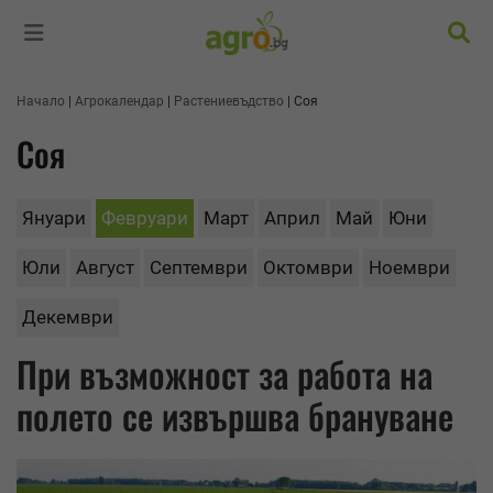
Търс
Начало
Агрокалендар
Растениевъдство
Соя
Соя
Януари
Февруари
Март
Април
Май
Юни
Юли
Август
Септември
Октомври
Ноември
Декември
При възможност за работа на
полето се извършва брануване