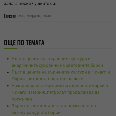
залага ниско чушките си.
,
,
Етикети
соя
февруари
почва
ОЩЕ ПО ТЕМАТА
Ръст в цените на зърнените култури и
енергийните суровини на световните борси
Ръст в цените на зърнените култури в Чикаго и
Париж, петролът поевтинява леко
Разнопосочна търговия на зърнените борси в
Чикаго и Париж, петролът продължава да
поскъпва
Зърното, петролът и газът поскъпват на
международните борси