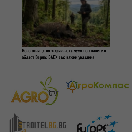
Ново огнище на африканска чума по свинете в
област Варна: БАБХ със важни указания