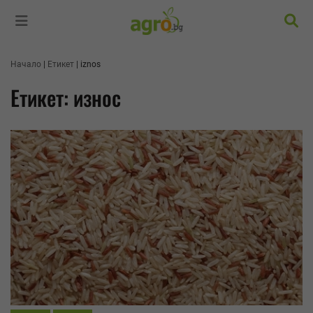
Търс
Начало
Етикет
iznos
Етикет: износ