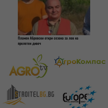
Пламен Абровски откри сезона за лов на
прелетен дивеч