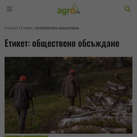
Търс
Начало
Етикет
obshtestveno-obsazhdane
Етикет: обществено обсъждане