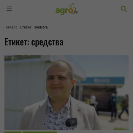
Търс
Начало
Етикет
sredstva
Етикет: средства