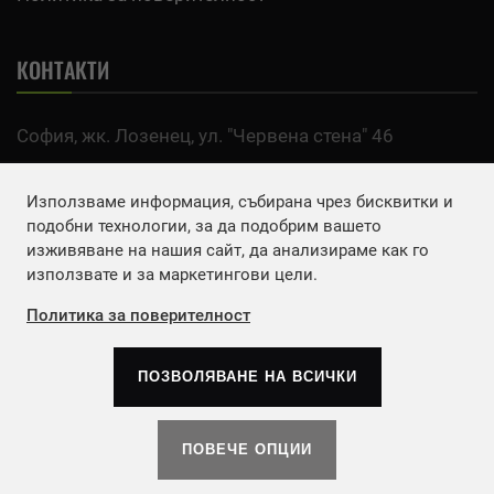
КОНТАКТИ
София, жк. Лозенец, ул. "Червена стена" 46
тел:
0700 200 63
Използваме информация, събирана чрез бисквитки и
Email:
office@agro.bg
подобни технологии, за да подобрим вашето
изживяване на нашия сайт, да анализираме как го
използвате и за маркетингови цели.
FACEBOOK
Политика за поверителност
ПОЗВОЛЯВАНЕ НА ВСИЧКИ
Copyrights © 2026
Агенция Европа ЕООД
. | Всички
права запазени.
ПОВЕЧЕ ОПЦИИ