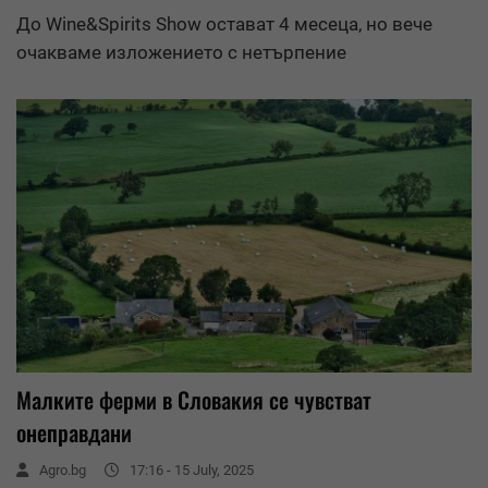
До Wine&Spirits Show остават 4 месеца, но вече
очакваме изложението с нетърпение
Малките ферми в Словакия се чувстват
онеправдани
Agro.bg
17:16 - 15 July, 2025