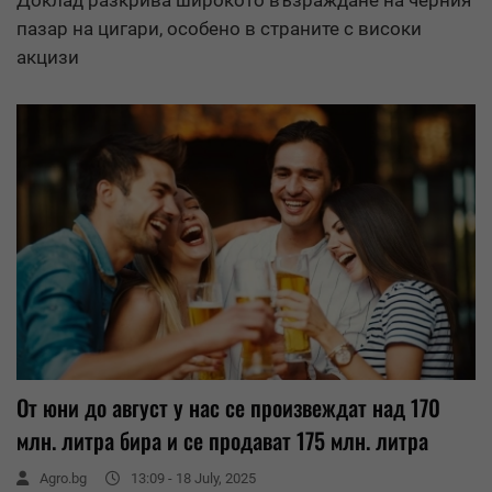
Доклад разкрива широкото възраждане на черния
пазар на цигари, особено в страните с високи
акцизи
От юни до август у нас се произвеждат над 170
млн. литра бира и се продават 175 млн. литра
Agro.bg
13:09 - 18 July, 2025