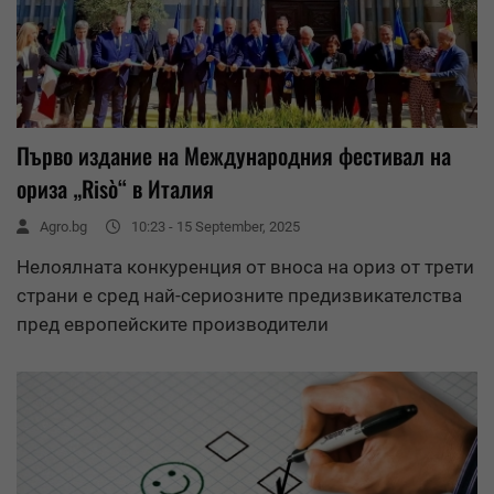
Първо издание на Международния фестивал на
ориза „Risò“ в Италия
Agro.bg
10:23 - 15 September, 2025
Нелоялната конкуренция от вноса на ориз от трети
страни е сред най-сериозните предизвикателства
пред европейските производители