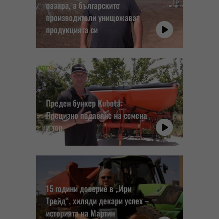
пазара, а българските
производители унищожават
продукцията си
Преден бункер Kubota:
Прецизно подаване на семена
и тор
15 години доверие в „Ири
Трейд“, хиляди декари успех –
историята на Мартин