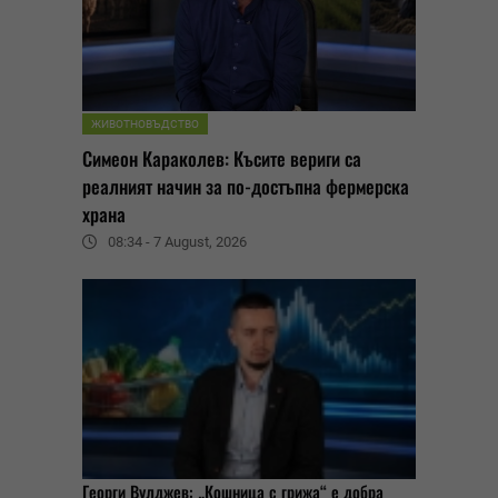
ЖИВОТНОВЪДСТВО
Симеон Караколев: Късите вериги са
реалният начин за по-достъпна фермерска
храна
08:34 - 7 August, 2026
Георги Вулджев: „Кошница с грижа“ е добра