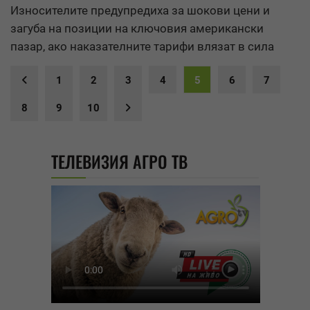
Износителите предупредиха за шокови цени и
загуба на позиции на ключовия американски
пазар, ако наказателните тарифи влязат в сила
1
2
3
4
5
6
7
8
9
10
ТЕЛЕВИЗИЯ АГРО ТВ