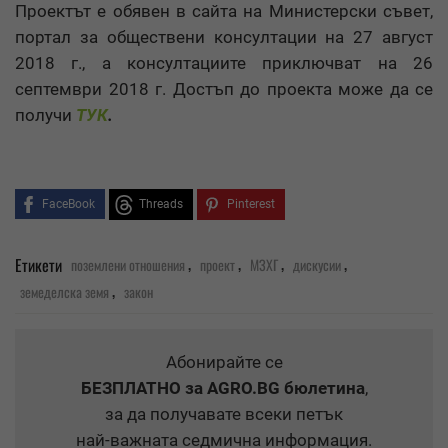
Проектът е обявен в сайта на Министерски съвет,
портал за обществени консултации на 27 август
2018 г., а консултациите приключват на 26
септември 2018 г. Достъп до проекта може да се
получи
ТУК
.
FaceBook
Threads
Pinterest
,
,
,
,
Етикети
поземлени отношения
проект
МЗХГ
дискусии
,
земеделска земя
закон
Абонирайте се
БЕЗПЛАТНО
за AGRO.BG бюлетина
,
за да получавате всеки петък
най-важната седмична информация.