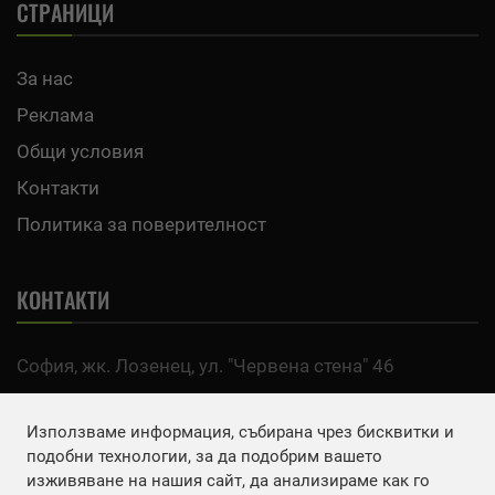
СТРАНИЦИ
За нас
Реклама
Общи условия
Контакти
Политика за поверителност
КОНТАКТИ
София, жк. Лозенец, ул. "Червена стена" 46
тел:
0700 200 63
Използваме информация, събирана чрез бисквитки и
Email:
office@agro.bg
подобни технологии, за да подобрим вашето
изживяване на нашия сайт, да анализираме как го