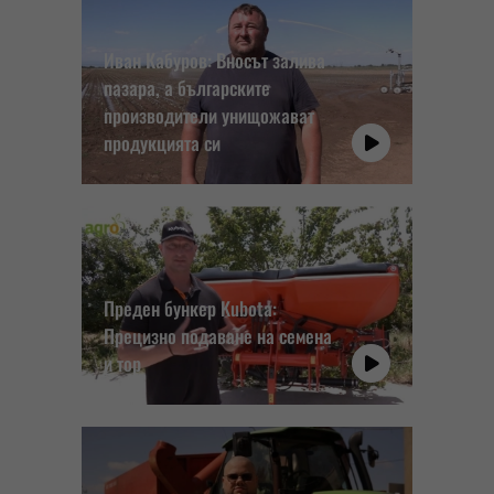
Иван Кабуров: Вносът залива
пазара, а българските
производители унищожават
продукцията си
Преден бункер Kubota:
Прецизно подаване на семена
и тор