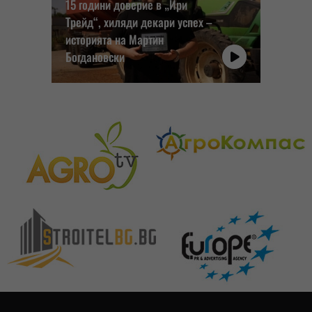
15 години доверие в „Ири
Трейд“, хиляди декари успех –
историята на Мартин
Богдановски