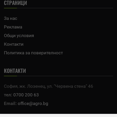
СТРАНИЦИ
За нас
Реклама
Общи условия
Контакти
Политика за поверителност
КОНТАКТИ
София, жк. Лозенец, ул. "Червена стена" 46
тел:
0700 200 63
Email:
office@agro.bg