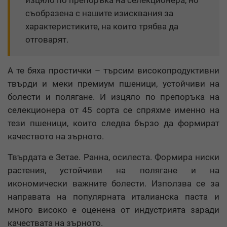
изцяло по препоръка на селекционера, но
съобразена с нашите изисквания за
характеристиките, на които трябва да
отговарят.
А те бяха простички – търсим високопродуктивни
твърди и меки премиум пшеници, устойчиви на
болести и полягане. И изцяло по препоръка на
селекционера от 45 сорта се спряхме именно на
тези пшеници, които следва бързо да формират
качеството на зърното.
Твърдата е Зетае. Ранна, осилеста. Формира ниски
растения, устойчиви на полягане и на
икономически важните болести. Използва се за
направата на популярната италианска паста и
много високо е оценена от индустрията заради
качествата на зърното.