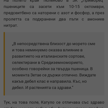
На полето край Тюленово в ЗК „Приморец“
пшениците са засети към 10-15 октомври,
предсеитбено са наторени с азот и фосфор, а през
пролетта са подхранени два пъти с амониев
нитрат.
„В непосредствена близост до морето сме
и това неминуемо оказва влияние в
развитието на италианските сортове,
селектирани в Средиземноморието,
особено говорейки за твърда пшеница. В
момента Зетае се държи отлично. Виждате
какъв дебел клас е направила. Къс, но
дебел. И растенията са здрави.“
Тук, на това поле, Катуло се отличава със здраво