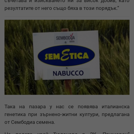
съчетава и изискването ни за висок добив, като
резултатите от него също бяха в този порядък.“
Така на пазара у нас се появява италианска
генетика при зърнено-житни култури, предлагана
от Сембодиа семена.