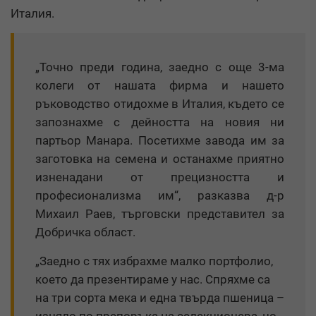
Италия.
„Точно преди година, заедно с още 3-ма
колеги от нашата фирма и нашето
ръководство отидохме в Италия, където се
запознахме с дейността на новия ни
партьор Манара. Посетихме завода им за
заготовка на семена и останахме приятно
изненадани от прецизността и
професионализма им“, разказва д-р
Михаил Раев, търговски представител за
Добричка област.
„Заедно с тях избрахме малко портфолио,
което да презентираме у нас. Спряхме са
на три сорта мека и една твърда пшеница –