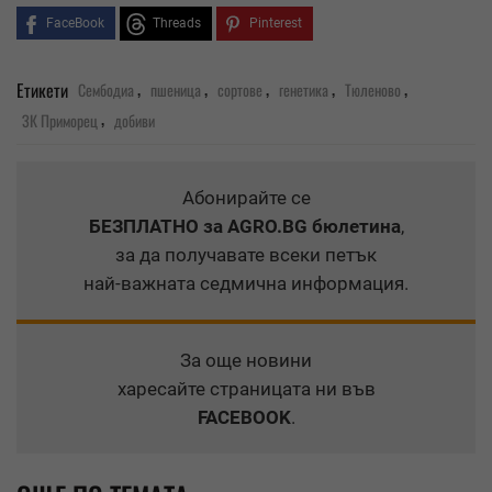
FaceBook
Threads
Pinterest
,
,
,
,
,
Етикети
Сембодиа
пшеница
сортове
генетика
Тюленово
,
ЗК Приморец
добиви
Абонирайте се
БЕЗПЛАТНО
за AGRO.BG бюлетина
,
за да получавате всеки петък
най-важната седмична информация.
За още новини
харесайте страницата ни във
FACEBOOK
.