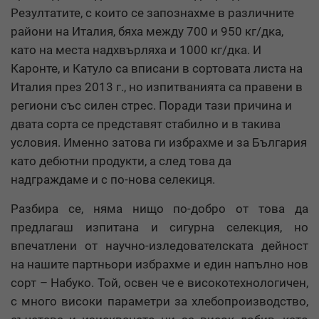
Резултатите, с които се запознахме в различните
райони на Италия, бяха между 700 и 950 кг/дка,
като на места надхвърляха и 1000 кг/дка. И
Каронте, и Катуло са вписани в сортовата листа на
Италия през 2013 г., но изпитванията са правени в
региони със силен стрес. Поради тази причина и
двата сорта се представят стабилно и в такива
условия. Именно затова ги избрахме и за България
като дебютни продукти, а след това да
надграждаме и с по-нова селекиця.
Разбира се, няма нищо по-добро от това да
предлагаш изпитана и сигурна селекция, но
впечатлени от научно-изледователската дейност
на нашите партньори избрахме и един напълно нов
сорт – Набуко. Той, освен че е високотехнологичен,
с много високи параметри за хлебопроизводство,