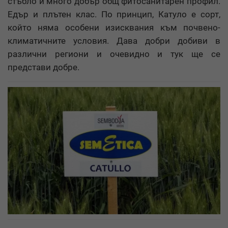
стъбло и много добър общ фитосанитарен профил.
Едър и плътен клас. По принцип, Катуло е сорт,
който няма особени изисквания към почвено-
климатичните условия. Дава добри добиви в
различни региони и очевидно и тук ще се
представи добре.