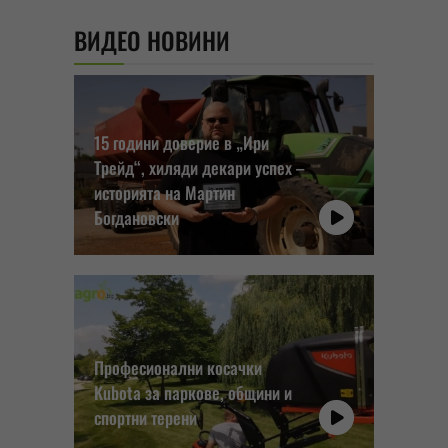
ВИДЕО НОВИНИ
15 години доверие в „Ири
Трейд“, хиляди декари успех –
историята на Мартин
Богдановски
Професионални косачки
Kubota за паркове, общини и
спортни терени