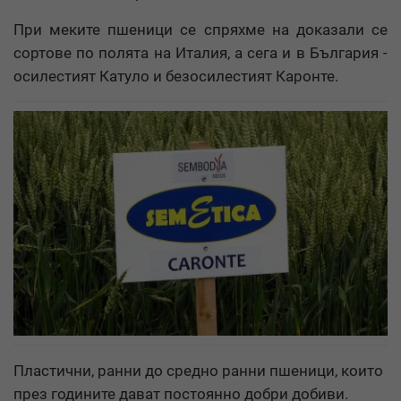
При меките пшеници се спряхме на доказали се
сортове по полята на Италия, а сега и в България -
осилестият Катуло и безосилестият Каронте.
Пластични, ранни до средно ранни пшеници, които
през годините дават постоянно добри добиви.