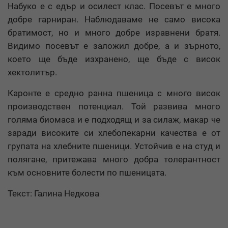
Набуко е с едър и осилест клас. Посевът е много
добре гарниран. Наблюдаваме не само висока
братимост, но и много добре изравнени братя.
Видимо посевът е заложил добре, а и зърното,
което ще бъде изхранено, ще бъде с висок
хектолитър.
Каронте е средно ранна пшеница с много висок
производствен потенциал. Той развива много
голяма биомаса и е подходящ и за силаж, макар че
заради високите си хлебопекарни качества е от
групата на хлебните пшеници. Устойчив е на студ и
полягане, притежава много добра толерантност
към основните болести по пшеницата.
Текст: Галина Недкова