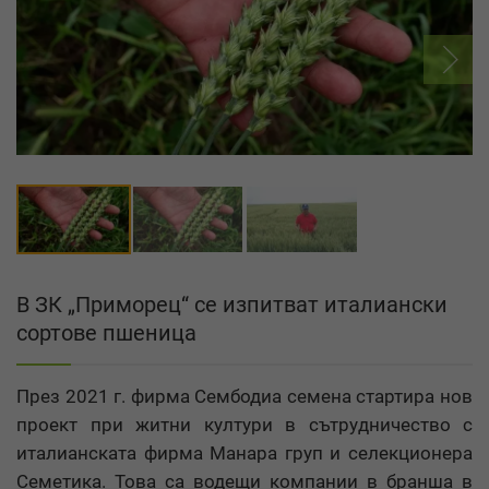
В ЗК „Приморец“ се изпитват италиански
сортове пшеница
През 2021 г. фирма Сембодиа семена стартира нов
проект при житни култури в сътрудничество с
италианската фирма Манара груп и селекционера
Семетика. Това са водещи компании в бранша в