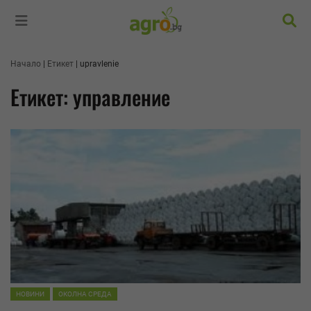
Търс
Начало
Етикет
upravlenie
Етикет: управление
НОВИНИ
ОКОЛНА СРЕДА