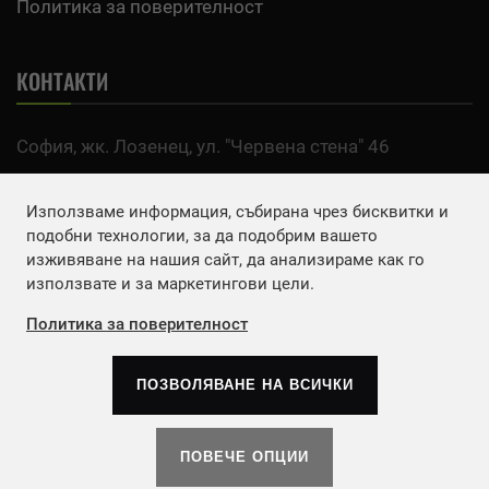
Политика за поверителност
КОНТАКТИ
София, жк. Лозенец, ул. "Червена стена" 46
тел:
0700 200 63
Използваме информация, събирана чрез бисквитки и
Email:
office@agro.bg
подобни технологии, за да подобрим вашето
изживяване на нашия сайт, да анализираме как го
използвате и за маркетингови цели.
FACEBOOK
Политика за поверителност
ПОЗВОЛЯВАНЕ НА ВСИЧКИ
Copyrights © 2026
Агенция Европа ЕООД
. | Всички
права запазени.
ПОВЕЧЕ ОПЦИИ