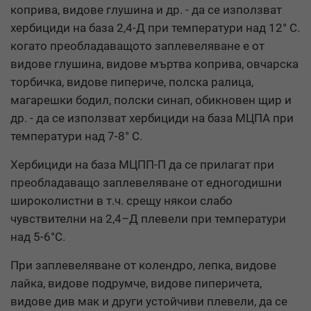
коприва, видове глушина и др. - да се използват
хербициди на база 2,4-Д при температури над 12° C.
когато преобладаващото заплевеляване е от
видове глушина, видове мъртва коприва, овчарска
торбичка, видове пипериче, полска ралица,
магарешки бодил, полски синап, обикновен щир и
др. - да се използват хербициди на база МЦПА при
температури над 7-8° C.
Хербициди на база МЦПП-П да се прилагат при
преобладаващо заплевеляване от едногодишни
широколистни в т.ч. срещу някои слабо
чувствителни на 2,4–Д плевели при температури
над 5-6°С.
При заплевеляване от колендро, лепка, видове
лайка, видове подрумче, видове пиперичета,
видове див мак и други устойчиви плевели, да се