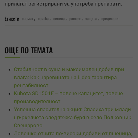
прилагат регистрирани за употреба препарати.
,
,
,
,
,
Етикети
ечемик
сеитба
семена
растеж
защита
вредители
ОЩЕ ПО ТЕМАТА
Стабилност в суша и максимален добив при
влага: Как царевицата на Lidea гарантира
рентабилност
Kubota SD1501F – повече капацитет, повече
производителност
Успешна спасителна акция: Спасиха три млади
щъркелчета след тежка буря в село Полковник
Свещарово
Ловешко отчита по-високи добиви от пшеница,