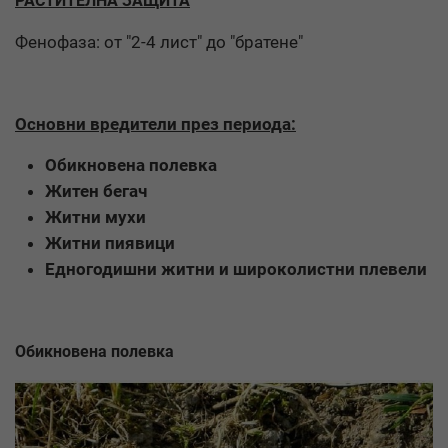
РАСТИТЕЛНА ЗАЩИТА
Фенофаза: от "2-4 лист" до "братене"
Основни вредители през периода:
Обикновена полевка
Житен бегач
Житни мухи
Житни пиявици
Едногодишни житни и широколистни плевели
Обикновена полевка