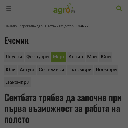
Търс
Начало
Агрокалендар
Растениевъдство
Ечемик
Ечемик
Януари
Февруари
Март
Април
Май
Юни
Юли
Август
Септември
Октомври
Ноември
Декември
Сеитбата трябва да започне при
първа възможност за работа на
полето