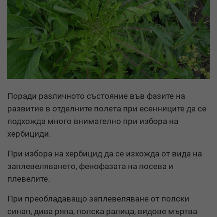
Поради различното състояние във фазите на
развитие в отделните полета при есенниците да се
подхожда много внимателно при избора на
хербициди.
При избора на хербицид да се изхожда от вида на
заплевеляването, фенофазата на посева и
плевелите.
При преобладаващо заплевеляване от полски
синап, дива ряпа, полска ралица, видове мъртва