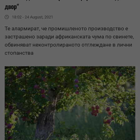
двор"
18:02 - 24 August, 2021
Те алармират, че промишленото производство е
застрашено заради африканската чума по свинете,
обвиняват неконтролираното отглеждане в лични
стопанства