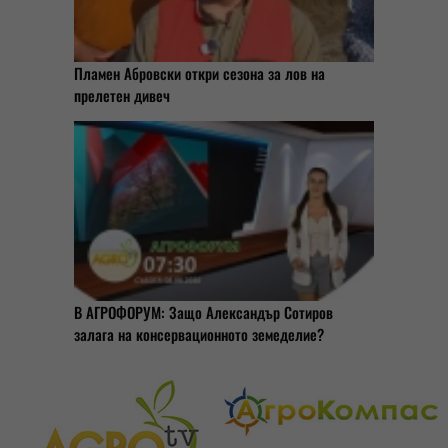
Пламен Абровски откри сезона за лов на
прелетен дивеч
В АГРОФОРУМ: Защо Александър Сотиров
залага на консервационното земеделие?