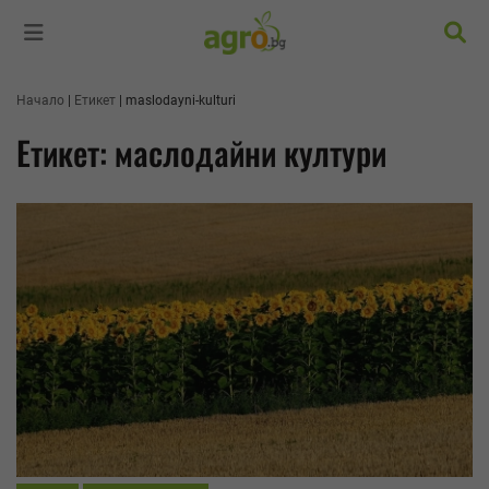
Търс
Начало
Етикет
maslodayni-kulturi
Етикет: маслодайни култури