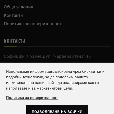
Общи условия
Контакти
Политика за поверителност
КОНТАКТИ
София, жк. Лозенец, ул. "Червена стена" 46
тел:
0700 200 63
Използваме информация, събирана чрез бисквитки и
Email:
office@agro.bg
подобни технологии, за да подобрим вашето
изживяване на нашия сайт, да анализираме как го
използвате и за маркетингови цели.
FACEBOOK
Политика за поверителност
ПОЗВОЛЯВАНЕ НА ВСИЧКИ