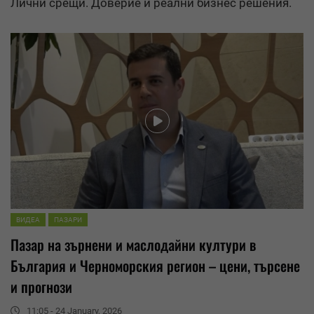
Лични срещи. Доверие и реални бизнес решения.
ВИДЕА
ПАЗАРИ
Пазар на зърнени и
маслодайни култури
в
България и Черноморския регион – цени, търсене
и прогнози
11:05 - 24 January, 2026